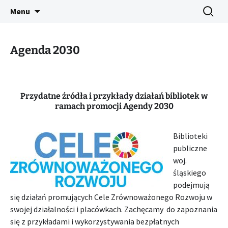
Platforma inicjatyw bibliotecznych
Przejdź
Szukaj:
Śląski Pegaz
Menu
do
treści
Agenda 2030
Przydatne źródła i przykłady działań bibliotek w
ramach promocji Agendy 2030
Biblioteki
publiczne
woj.
śląskiego
podejmują
się działań promujących Cele Zrównoważonego Rozwoju w
swojej działalności i placówkach. Zachęcamy do zapoznania
się z przykładami i wykorzystywania bezpłatnych