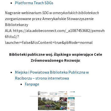
Platforma Teach SDGs
Nagranie webinarium
SDG w amerykańskich bibliotekach
zorganizowane przez Amerykańskie Stowarzyszenie
Bibliotekarzy
ALA: https://ala.adobeconnect.com/_a1087453682/pxmsvh
6fctu1/?
launcher=false&fcsContent=true&pbMode=normal
Biblioteki publiczne woj. śląskiego wspierające Cele
Zrównoważonego Rozwoju
:
Miejska i Powiatowa Biblioteka Publiczna w
Raciborzu – strona internetowa
Fanpage