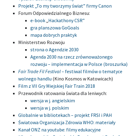
Projekt „To my tworzymy świat” firmy Canon
Forum Odpowiedzialnego Biznesu:
e-book
„
Hackathony CSR”
gra planszowa GoGoals
mapa dobrych praktyk
Ministerstwo Rozwoju
strona o Agendzie 2030
Agenda 2030 na rzecz zrównoważonego
rozwoju – implementacja w Polsce (broszurka)
Fair Trade Fil Festival
– festiwal filmów o tematyce
wolnego handlu
(Kino Kosmos w Katowicach)
Film z VII Gry Miejskiej Fair Train 2018
Przewodnik ratowania świata dla leniwych:
wersja w j. angielskim
wersja w j. polskim
Globalnie w bibliotekach – projekt FRSI i PAH
Światowa Organizacja Zdrowia WHO: materiały
Kanał ONZ na youtube: filmy edukacyjne