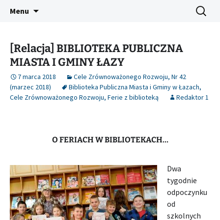
Platforma inicjatyw bibliotecznych
Przejdź
Szukaj:
Śląski Pegaz
Menu
do
treści
[Relacja] BIBLIOTEKA PUBLICZNA
MIASTA I GMINY ŁAZY
7 marca 2018
Cele Zrównoważonego Rozwoju
,
Nr 42
(marzec 2018)
Biblioteka Publiczna Miasta i Gminy w Łazach
,
Cele Zrównoważonego Rozwoju
,
Ferie z biblioteką
Redaktor 1
O FERIACH W BIBLIOTEKACH…
Dwa
tygodnie
odpoczynku
od
szkolnych