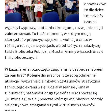
obowiązków
to dla dzieci
i młodzieży
czas na
wyjazdy i wyprawy, spotkania z kolegami, rozwijanie pasji i
zainteresowań. To także moment, w którym mogą
skorzystać z propozycji spędzenia wolnego czasu w
różnego rodzaju instytucjach, wśród których znalazły się
także Biblioteka Publiczna Miasta i Gminy w Łazach oraz 6
filii bibliotecznych.
W Łazach ferie rozpoczęto zajęciami „Z bezpieczeństwem
za pan brat”. Kolejne dni przynosiły ze sobą odmienne
atrakcje i wyzwania dla młodych czytelników. 30 stycznia
fani dużego ekranu wzięli udział w seansie „Kina w
Bibliotece”, natomiast drugi tydzień ferii rozpoczął się
„Historią z @ w tle”, podczas którego w bibliotece toczyły
się drużynowe zmagania o tytuł wirtualnych znawców
gminy.