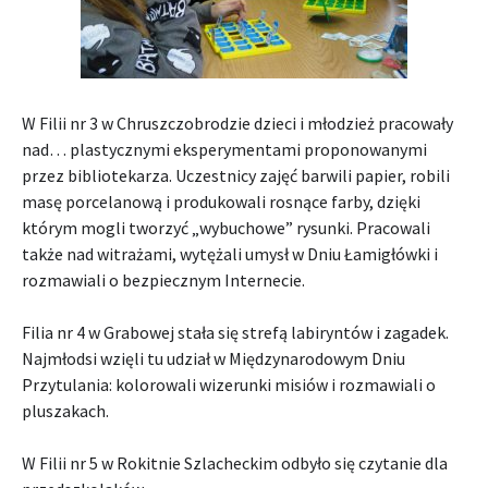
W Filii nr 3 w Chruszczobrodzie dzieci i młodzież pracowały
nad… plastycznymi eksperymentami proponowanymi
przez bibliotekarza. Uczestnicy zajęć barwili papier, robili
masę porcelanową i produkowali rosnące farby, dzięki
którym mogli tworzyć „wybuchowe” rysunki. Pracowali
także nad witrażami, wytężali umysł w Dniu Łamigłówki i
rozmawiali o bezpiecznym Internecie.
Filia nr 4 w Grabowej stała się strefą labiryntów i zagadek.
Najmłodsi wzięli tu udział w Międzynarodowym Dniu
Przytulania: kolorowali wizerunki misiów i rozmawiali o
pluszakach.
W Filii nr 5 w Rokitnie Szlacheckim odbyło się czytanie dla