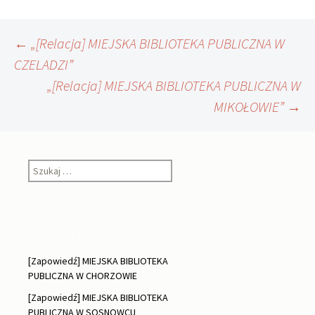
Nawigacja
←
„[Relacja] MIEJSKA BIBLIOTEKA PUBLICZNA W
CZELADZI”
„[Relacja] MIEJSKA BIBLIOTEKA PUBLICZNA W
wpisu
MIKOŁOWIE”
→
Szukaj:
Ostatnie wpisy
[Zapowiedź] MIEJSKA BIBLIOTEKA
PUBLICZNA W CHORZOWIE
[Zapowiedź] MIEJSKA BIBLIOTEKA
PUBLICZNA W SOSNOWCU