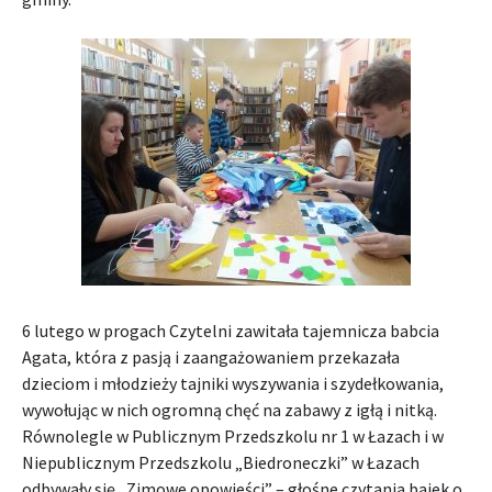
6 lutego w progach Czytelni zawitała tajemnicza babcia
Agata, która z pasją i zaangażowaniem przekazała
dzieciom i młodzieży tajniki wyszywania i szydełkowania,
wywołując w nich ogromną chęć na zabawy z igłą i nitką.
Równolegle w Publicznym Przedszkolu nr 1 w Łazach i w
Niepublicznym Przedszkolu „Biedroneczki” w Łazach
odbywały się „Zimowe opowieści” – głośne czytania bajek o