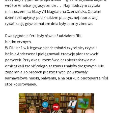
wróżce Amelce i jej asystencie … . Najmłodszym czytała
m.in. uczennica klasy VII Magdalena Czerwińska. Ostatni
dzień ferii upłynął pod znakiem plastycznej sportowej
rywalizacji, gdyż tematem dnia były sporty zimowe.
Dwa tygodnie ferii były również udziałem filii
bibliotecznych.
W Filii nr 1 w Niegowonicach młodzi czytelnicy czytali
baśnie Andersena i pielęgnowali tradycję planszowych
potyczek. Przy okazji rozmów o bezpieczeństwie nie
omieszkali zrobić całego zestawu znaków drogowych. Nie
zapomnieli o pracach plastycznych: powstawały
karnawałowe maski, bałwanki, a na biurku bibliotekarza rósł
stos kolorowanek.