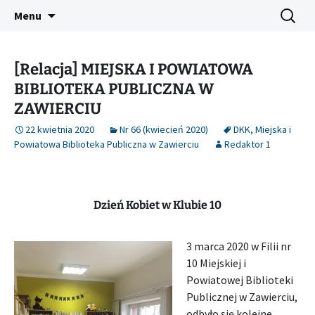
Platforma inicjatyw bibliotecznych
Przejdź
Szukaj:
Śląski Pegaz
Menu
do
treści
[Relacja] MIEJSKA I POWIATOWA
BIBLIOTEKA PUBLICZNA W
ZAWIERCIU
22 kwietnia 2020
Nr 66 (kwiecień 2020)
DKK
,
Miejska i
Powiatowa Biblioteka Publiczna w Zawierciu
Redaktor 1
Dzień Kobiet w Klubie 10
3 marca 2020 w Filii nr
10 Miejskiej i
Powiatowej Biblioteki
Publicznej w Zawierciu,
odbyło się kolejne