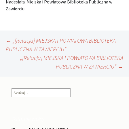
Nadesłała: Miejska i Powiatowa Biblioteka Publiczna w
Zawierciu
Nawigacja
←
„[Relacja] MIEJSKA I POWIATOWA BIBLIOTEKA
PUBLICZNA W ZAWIERCIU”
„[Relacja] MIEJSKA I POWIATOWA BIBLIOTEKA
wpisu
PUBLICZNA W ZAWIERCIU”
→
Szukaj:
Ostatnie wpisy