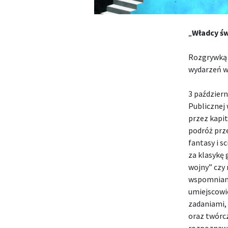
„
Władcy św
Rozgrywką 
wydarzeń w
3 październi
Publicznej 
przez kapit
podróż prz
fantasy i s
za klasykę 
wojny” czy 
wspomnianej
umiejscowi
zadaniami,
oraz twórcz
rozpoznawal