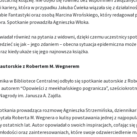
kariery, która w przypadku Jakuba Ćwieka wiązała się z działalnoś
ubie Fantastyki oraz osobą Marcina Wrońskiego, który redagował 
ora. Spotkanie prowadziła Agnieszka Włoka.
iadał również na pytania z widowni, dzięki czemu uczestnicy spo
dzieć się jak – jego zdaniem – obecna sytuacja epidemiczna może
oraz kiedy ukaże się jego najnowsza książka.
 autorskie z Robertem M. Wegnerem
nika w Bibliotece Centralnej odbyło się spotkanie autorskie z Ro
autorem “Opowieści z meekhańskiego pogranicza”, sześciokrot
agrody im. Janusza A. Zajdla.
otkania prowadząca rozmowę Agnieszka Strzemińska, dziennikar
ytała Roberta M. Wegnera o kulisy powstawania jednej z najpopul
sy ostatnich lat. Autor opowiadał o swoich inspiracjach, cofając się
młodości oraz zainteresowaniach, które swoje odzwierciedlenie m