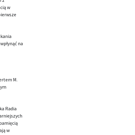
cią w
pierwsze
tkania
 wpłynąć na
bertem M.
nym
ka Radia
arniejszych
 pamięcią
ają w