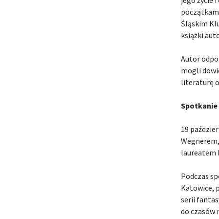
początkami 
Śląskim Kl
książki aut
Autor odpow
mogli dowie
literaturę 
Spotkanie
19 paździer
Wegnerem, 
laureatem N
Podczas sp
Katowice, p
serii fanta
do czasów 