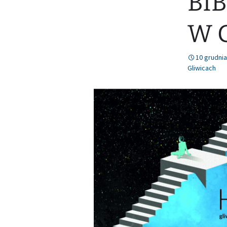
BI
Nr 78 (lipiec/sierpień
W 
2021)
10 grudnia
Gliwicach