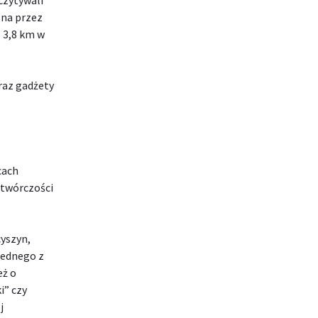
ona przez
s 3,8 km w
raz gadżety
cach
 twórczości
yszyn,
jednego z
eż o
i” czy
j