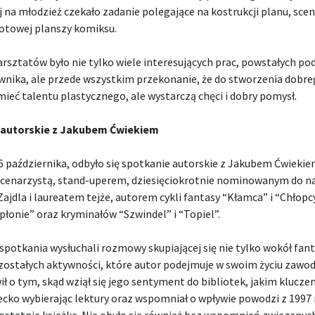
 na młodzież czekało zadanie polegające na kostrukcji planu, scen
gotowej planszy komiksu.
sztatów było nie tylko wiele interesujących prac, powstałych po
wnika, ale przede wszystkim przekonanie, że do stworzenia dobr
mieć talentu plastycznego, ale wystarczą chęci i dobry pomysł.
 autorskie z Jakubem Ćwiekiem
6 października, odbyło się spotkanie autorskie z Jakubem Ćwiekie
scenarzystą, stand-uperem, dziesięciokrotnie nominowanym do n
Zajdla i laureatem tejże, autorem cykli fantasy “Kłamca” i “Chłopc
łonie” oraz kryminałów “Szwindel” i “Topiel”.
spotkania wysłuchali rozmowy skupiającej się nie tylko wokół fant
zostałych aktywności, które autor podejmuje w swoim życiu zaw
ł o tym, skąd wziął się jego sentyment do bibliotek, jakim klucze
iecko wybierając lektury oraz wspomniał o wpływie powodzi z 1997
i ostatnią książkę. Nie obyło się również bez wspomnień związanyc