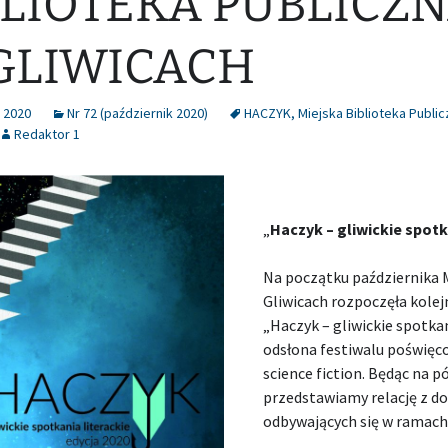
BLIOTEKA PUBLICZ
GLIWICACH
 2020
Nr 72 (październik 2020)
HACZYK
,
Miejska Biblioteka Publi
Redaktor 1
„
Haczyk – gliwickie spotk
Na początku października M
Gliwicach rozpoczęła kolejn
„Haczyk – gliwickie spotkan
odsłona festiwalu poświęcon
science fiction. Będąc na 
przedstawiamy relację z d
odbywających się w ramac