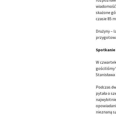
wiadomość 
skażone gór
czasie 85 
Drużyny – l
przygotowan
Spotkanie 
W czwartek,
gościliśmy 
Stanisława 
Podczas dw
pytała o sz
najwybitnie
opowiadania
nieznaną sz