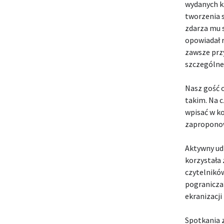
wydanych ks
tworzenia 
zdarza mu s
opowiadał r
zawsze przy
szczególnej
Nasz gość o
takim. Na 
wpisać w ko
zaproponow
Aktywny ud
korzystała 
czytelnikó
pogranicza
ekranizacji
Spotkania 