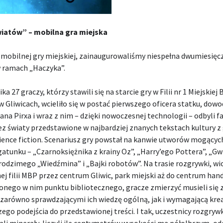
iatów” – mobilna gra miejska
mobilnej gry miejskiej, zainaugurowaliśmy niespełna dwumiesięcz
 ramach „Haczyka”.
ka 27 graczy, którzy stawili się na starcie gry w Filii nr 1 Miejskiej 
w Gliwicach, wcieliło się w postać pierwszego oficera statku, do
ana Pirxa i wraz z nim – dzięki nowoczesnej technologii – odbyli f
ez światy przedstawione w najbardziej znanych tekstach kultury z
cience fiction. Scenariusz gry powstał na kanwie utworów mogącyc
gatunku – „Czarnoksiężnika z krainy Oz”, „Harry’ego Pottera”, „G
rodzimego „Wiedźmina” i „Bajki robotów”. Na trasie rozgrywki, wi
 filii MBP przez centrum Gliwic, park miejski aż do centrum han
onego w nim punktu bibliotecznego, gracze zmierzyć musieli się 
 zarówno sprawdzającymi ich wiedzę ogólną, jak i wymagającą kre
ego podejścia do przedstawionej treści. I tak, uczestnicy rozgrywk
i minerały, liczyli ile centymetrów wysokości ma półolbrzym, od