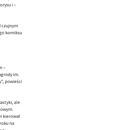
orysu i –
d czujnym
ego komiksu
m –
agrody im.
y”, powieści
astyki, ale
odowym.
m kierował
 roku na
h z