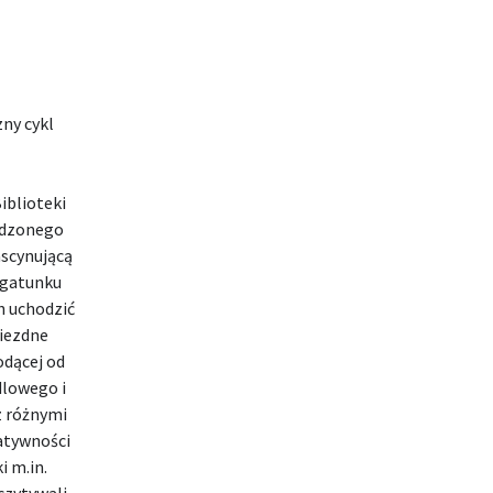
ny cykl
Biblioteki
wodzonego
ascynującą
 gatunku
h uchodzić
wiezdne
odącej od
dlowego i
z różnymi
atywności
i m.in.
czytywali