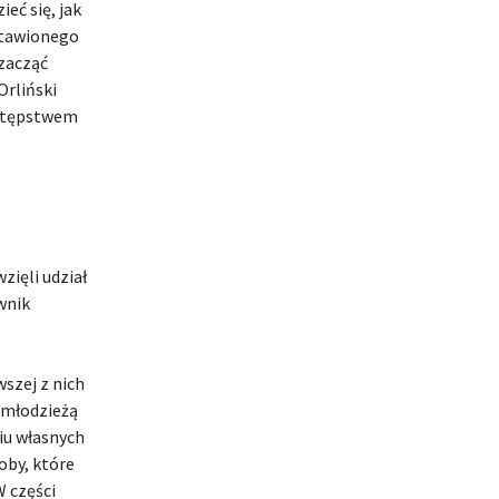
eć się, jak
stawionego
zacząć
Orliński
astępstwem
zięli udział
wnik
wszej z nich
 młodzieżą
iu własnych
oby, które
W części