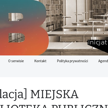
nych
az
O serwisie
Kontakt
Polityka prywatności
Agend
Cele 
Rozwo
lacja] MIEJSKA