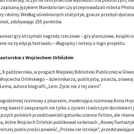
zapisaną językiem Mandalorian czy przeprowadzali robota Phot
y i doliny. Według uśrednionych statystyk, gracze przebyli dystan
minut, zdobywając 255 punktów.
aureaci gry otrzymali nagrody rzeczowe – gry planszowe, książki o
e na tę edycję festiwalu – długopisy i notesy z logo projektu.
autorskie z Wojciechem Orlińskim
 8 października, w progach Miejskiej Biblioteki Publicznej w Gliwi
Wojciecha Orlińskiego – dziennikarza, publicystę, pisarza, znawcę
Lema, autora biografii „Lem. Życie nie z tej ziemi”.
ugodzinnej rozmowy z pisarzem, moderująca rozmowę Anna Hryc
ereg kwestii związanych nie tylko z życiem i twórczym dorobkiem 
jszych polskich przedstawicieli gatunku science fiction, ale równi
, które Wojciech Orliński publikował na łamach „Nowej Fantastyk
erszej publiczności powieść „Polska nie istnieje”, przedstawiające