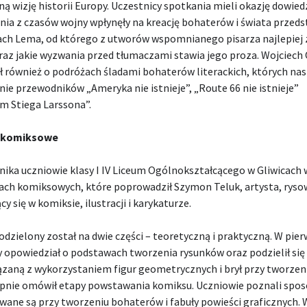
ą wizję historii Europy. Uczestnicy spotkania mieli okazję dowiedzi
nia z czasów wojny wpłynęły na kreację bohaterów i świata przed
ach Lema, od którego z utworów wspomnianego pisarza najlepiej 
az jakie wyzwania przed tłumaczami stawia jego proza. Wojciech 
ł również o podróżach śladami bohaterów literackich, których n
nie przewodników „Ameryka nie istnieje”, „Route 66 nie istnieje”
m Stiega Larssona”.
 komiksowe
nika uczniowie klasy I IV Liceum Ogólnokształcącego w Gliwicach w
ach komiksowych, które poprowadził Szymon Teluk, artysta, ryso
cy się w komiksie, ilustracji i karykaturze.
dzielony został na dwie części – teoretyczną i praktyczną. W pier
 opowiedział o podstawach tworzenia rysunków oraz podzielił się
ązaną z wykorzystaniem figur geometrycznych i brył przy tworzen
ępnie omówił etapy powstawania komiksu. Uczniowie poznali spos
ane są przy tworzeniu bohaterów i fabuły powieści graficznych. 