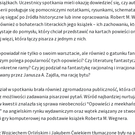
iążkach. Uczestnicy spotkania mieli okazję dowiedzieć się, czy au
serii posługuje się pomocniczymi notatkami, rysunkami, schemata
ię sięgać po źródła historyczne lub inne opracowania. Robert M. 
ównież o bohaterach literackich jego książek – ich zachowaniu, kt
staje do pomysłu, który chciał przedstawić na kartach powieści o
 więzi, która łączy pisarza z jednym z nich.
powiadał nie tylko o swoim warsztacie, ale również o gatunku fan
czym polega popularność tych opowieści? Czy literaturę fantasty
nkretne ramy? Czy jej podział na fantastykę racjonalną i irracjona
any przez Janusza A. Zajdla, ma rację bytu?
ział w spotkaniu brała również zgromadzona publiczność, która c
z możliwości zadawania pisarzowi pytań. Wśród najbardziej nurtuj
w kwestii znalazła się sprawa nieobecności “Opowieści z meekhań
” na angielskim rynku wydawniczym oraz wątek związany ze stw
 i gry komputerowej na podstawie książek Roberta M. Wegnera.
z Wojciechem Orlińskim i Jakubem Ćwiekiem tłumaczone były na j