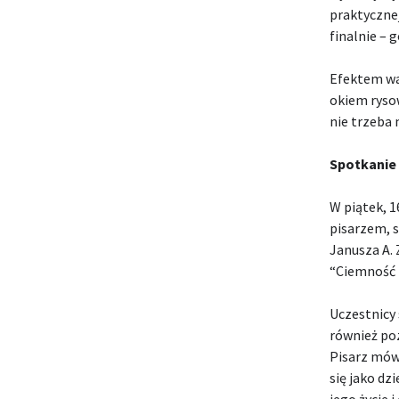
praktycznej
finalnie – 
Efektem war
okiem ryso
nie trzeba 
Spotkanie
W piątek, 1
pisarzem, 
Janusza A. 
“Ciemność p
Uczestnicy 
również po
Pisarz mówi
się jako dz
jego życie 