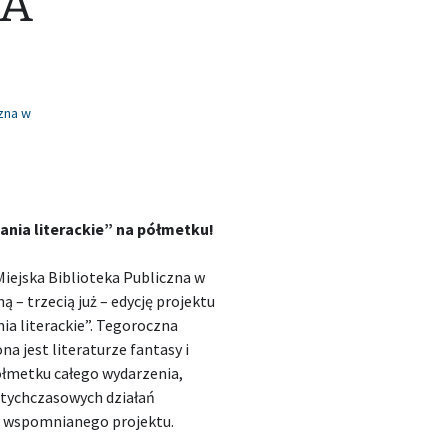
NA
czna w
ania literackie” na półmetku!
iejska Biblioteka Publiczna w
ą – trzecią już – edycję projektu
ia literackie”. Tegoroczna
a jest literaturze fantasy i
półmetku całego wydarzenia,
otychczasowych działań
h wspomnianego projektu.