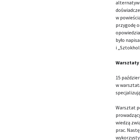
alternatywn
doświadcze
w powieści
przygodę or
opowiedzia
było napisa
i „Sztokhol
Warsztaty
15 paździer
w warsztat
specjalizują
Warsztat po
prowadzący
wiedzą zwi
prac. Nast
wykorzystyw