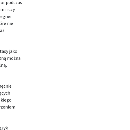
tor podczas
mi i czy
Wegner
óre nie
raz
tasy jako
czną można
lną,
hętnie
ących
skiego
orzeniem
ęzyk