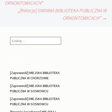
ORNONTOWICACH”
„[Relacja] GMINNA BIBLIOTEKA PUBLICZNA W
wpisu
ORNONTOWICACH”
→
Szukaj:
Ostatnie wpisy
[Zapowiedź] MIEJSKA BIBLIOTEKA
PUBLICZNA W CHORZOWIE
[Zapowiedź] MIEJSKA BIBLIOTEKA
PUBLICZNA W SOSNOWCU
[Zapowiedź] MIEJSKA BIBLIOTEKA
PUBLICZNA W SOSNOWCU
[Nowości książkowe] MIEJSKA I