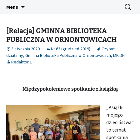
Platforma inicjatyw bibliotecznych
Przejdź
Szukaj:
Śląski Pegaz
Menu
do
treści
[Relacja] GMINNA BIBLIOTEKA
PUBLICZNA W ORNONTOWICACH
3 stycznia 2020
Nr 63 (grudzień 2019)
Czytami i
działamy
,
Gminna Biblioteka Publiczna w Ornontowicach
,
MKiDN
Redaktor 1
Międzypokoleniowe spotkanie z książką
„Książki
mojego
dzieciństwa”
to temat
spotkania