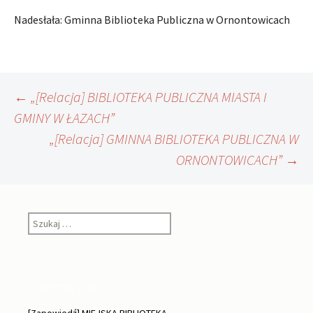
Nadesłała: Gminna Biblioteka Publiczna w Ornontowicach
Nawigacja
←
„[Relacja] BIBLIOTEKA PUBLICZNA MIASTA I
GMINY W ŁAZACH”
„[Relacja] GMINNA BIBLIOTEKA PUBLICZNA W
wpisu
ORNONTOWICACH”
→
Szukaj:
Ostatnie wpisy