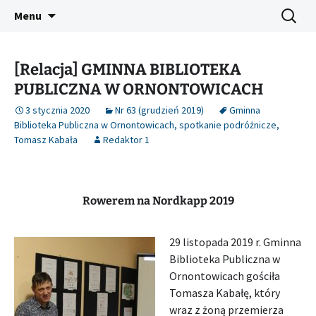
Platforma inicjatyw bibliotecznych
Przejdź
Szukaj:
Śląski Pegaz
Menu
do
treści
[Relacja] GMINNA BIBLIOTEKA
PUBLICZNA W ORNONTOWICACH
3 stycznia 2020
Nr 63 (grudzień 2019)
Gminna
Biblioteka Publiczna w Ornontowicach
,
spotkanie podróżnicze
,
Tomasz Kabała
Redaktor 1
Rowerem na Nordkapp 2019
29 listopada 2019 r. Gminna
Biblioteka Publiczna w
Ornontowicach gościła
Tomasza Kabałę, który
wraz z żoną przemierza