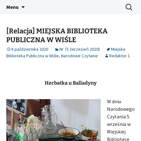
Platforma inicjatyw bibliotecznych
Przejdź
Szukaj:
Śląski Pegaz
Menu
do
treści
[Relacja] MIEJSKA BIBLIOTEKA
PUBLICZNA W WIŚLE
8 października 2020
Nr 71 (wrzesień 2020)
Miejska
Biblioteka Publiczna w Wiśle
,
Narodowe Czytanie
Redaktor 1
Herbatka u Balladyny
W dniu
Narodowego
Czytania 5
września w
Miejskiej
Bibliotece