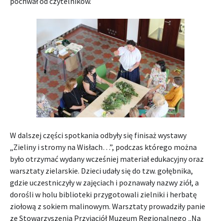
pochwał od czytelników.
W dalszej części spotkania odbyły się finisaż wystawy
„Zieliny i stromy na Wisłach…”, podczas którego można
było otrzymać wydany wcześniej materiał edukacyjny oraz
warsztaty zielarskie. Dzieci udały się do tzw. gołębnika,
gdzie uczestniczyły w zajęciach i poznawały nazwy ziół, a
dorośli w holu biblioteki przygotowali zielniki i herbatę
ziołową z sokiem malinowym. Warsztaty prowadziły panie
ze Stowarzyszenia Przyjaciół Muzeum Regionalnego „Na