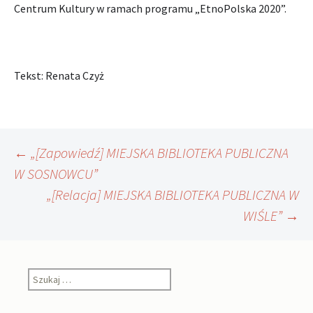
Centrum Kultury w ramach programu „EtnoPolska 2020”.
Tekst: Renata Czyż
Nawigacja
←
„[Zapowiedź] MIEJSKA BIBLIOTEKA PUBLICZNA
W SOSNOWCU”
„[Relacja] MIEJSKA BIBLIOTEKA PUBLICZNA W
wpisu
WIŚLE”
→
Szukaj: