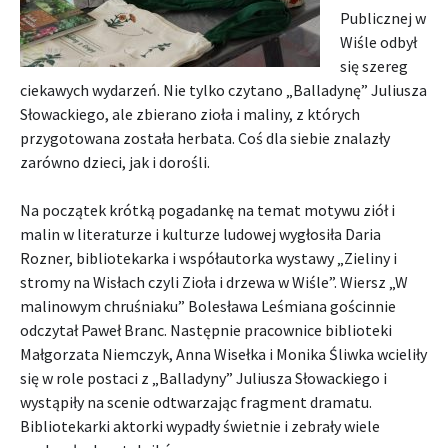
Publicznej w
Wiśle odbył
się szereg
ciekawych wydarzeń. Nie tylko czytano „Balladynę” Juliusza
Słowackiego, ale zbierano zioła i maliny, z których
przygotowana została herbata. Coś dla siebie znalazły
zarówno dzieci, jak i dorośli.
Na początek krótką pogadankę na temat motywu ziół i
malin w literaturze i kulturze ludowej wygłosiła Daria
Rozner, bibliotekarka i współautorka wystawy „Zieliny i
stromy na Wisłach czyli Zioła i drzewa w Wiśle”. Wiersz „W
malinowym chruśniaku” Bolesława Leśmiana gościnnie
odczytał Paweł Branc. Następnie pracownice biblioteki
Małgorzata Niemczyk, Anna Wisełka i Monika Śliwka wcieliły
się w role postaci z „Balladyny” Juliusza Słowackiego i
wystąpiły na scenie odtwarzając fragment dramatu.
Bibliotekarki aktorki wypadły świetnie i zebrały wiele