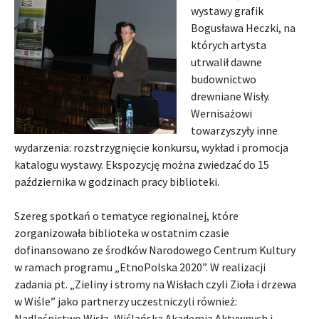
wystawy grafik
Bogusława Heczki, na
których artysta
utrwalił dawne
budownictwo
drewniane Wisły.
Wernisażowi
towarzyszyły inne
wydarzenia: rozstrzygnięcie konkursu, wykład i promocja
katalogu wystawy. Ekspozycję można zwiedzać do 15
października w godzinach pracy biblioteki.
Szereg spotkań o tematyce regionalnej, które
zorganizowała biblioteka w ostatnim czasie
dofinansowano ze środków Narodowego Centrum Kultury
w ramach programu „EtnoPolska 2020”. W realizacji
zadania pt. „Zieliny i stromy na Wisłach czyli Zioła i drzewa
w Wiśle” jako partnerzy uczestniczyli również:
Nadleśnictwo Wisła, Wiślańska Akademia Aktywnych i