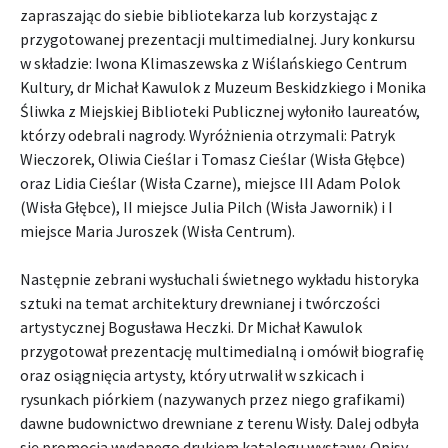
zapraszając do siebie bibliotekarza lub korzystając z
przygotowanej prezentacji multimedialnej. Jury konkursu
w składzie: Iwona Klimaszewska z Wiślańskiego Centrum
Kultury, dr Michał Kawulok z Muzeum Beskidzkiego i Monika
Śliwka z Miejskiej Biblioteki Publicznej wyłoniło laureatów,
którzy odebrali nagrody. Wyróżnienia otrzymali: Patryk
Wieczorek, Oliwia Cieślar i Tomasz Cieślar (Wisła Głębce)
oraz Lidia Cieślar (Wisła Czarne), miejsce III Adam Polok
(Wisła Głębce), II miejsce Julia Pilch (Wisła Jawornik) i I
miejsce Maria Juroszek (Wisła Centrum).
Następnie zebrani wysłuchali świetnego wykładu historyka
sztuki na temat architektury drewnianej i twórczości
artystycznej Bogusława Heczki. Dr Michał Kawulok
przygotował prezentację multimedialną i omówił biografię
oraz osiągnięcia artysty, który utrwalił w szkicach i
rysunkach piórkiem (nazywanych przez niego grafikami)
dawne budownictwo drewniane z terenu Wisły. Dalej odbyła
się promocja wydanego drukiem katalogu wystawy. Opisy