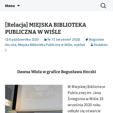
Platforma inicjatyw bibliotecznych
Przejdź
Szukaj:
Śląski Pegaz
Menu
do
treści
[Relacja] MIEJSKA BIBLIOTEKA
PUBLICZNA W WIŚLE
8 października 2020
Nr 71 (wrzesień 2020)
Bogusław
Heczka
,
Miejska Biblioteka Publiczna w Wiśle
,
wykład
Redaktor
1
Dawna Wisła w grafice Bogusława Heczki
W Miejskiej Bibliotece
Publicznej im. Jana
Śniegonia w Wiśle 10
września 2020 roku
odbyło się otwarcie