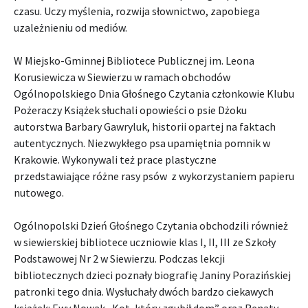
czasu. Uczy myślenia, rozwija słownictwo, zapobiega
uzależnieniu od mediów.
W Miejsko-Gminnej Bibliotece Publicznej im. Leona
Korusiewicza w Siewierzu w ramach obchodów
Ogólnopolskiego Dnia Głośnego Czytania członkowie Klubu
Pożeraczy Książek słuchali opowieści o psie Dżoku
autorstwa Barbary Gawryluk, historii opartej na faktach
autentycznych. Niezwykłego psa upamiętnia pomnik w
Krakowie. Wykonywali też prace plastyczne
przedstawiające różne rasy psów z wykorzystaniem papieru
nutowego.
Ogólnopolski Dzień Głośnego Czytania obchodzili również
w siewierskiej bibliotece uczniowie klas I, II, III ze Szkoły
Podstawowej Nr 2 w Siewierzu. Podczas lekcji
bibliotecznych dzieci poznały biografię Janiny Porazińskiej
patronki tego dnia. Wysłuchały dwóch bardzo ciekawych