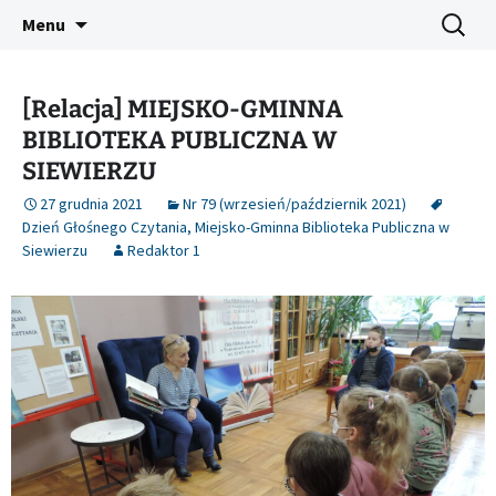
Platforma inicjatyw bibliotecznych
Przejdź
Szukaj:
Śląski Pegaz
Menu
do
treści
[Relacja] MIEJSKO-GMINNA
BIBLIOTEKA PUBLICZNA W
SIEWIERZU
27 grudnia 2021
Nr 79 (wrzesień/październik 2021)
Dzień Głośnego Czytania
,
Miejsko-Gminna Biblioteka Publiczna w
Siewierzu
Redaktor 1