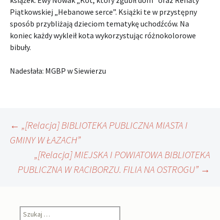
książek: Ewy Nowak „Kot, który zgubił dom” oraz Renaty
Piątkowskiej „Hebanowe serce”. Książki te w przystępny
sposób przybliżają dzieciom tematykę uchodźców. Na
koniec każdy wykleił kota wykorzystując różnokolorowe
bibuły.
Nadesłała: MGBP w Siewierzu
Nawigacja
←
„[Relacja] BIBLIOTEKA PUBLICZNA MIASTA I
GMINY W ŁAZACH”
„[Relacja] MIEJSKA I POWIATOWA BIBLIOTEKA
wpisu
PUBLICZNA W RACIBORZU. FILIA NA OSTROGU”
→
Szukaj: