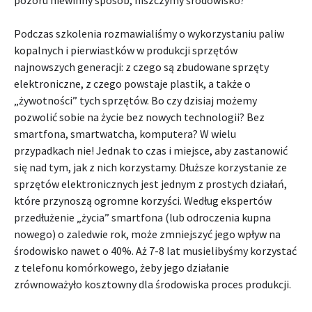
pozoru niewinny sposób, niszczymy środowisko?
Podczas szkolenia rozmawialiśmy o wykorzystaniu paliw
kopalnych i pierwiastków w produkcji sprzętów
najnowszych generacji: z czego są zbudowane sprzęty
elektroniczne, z czego powstaje plastik, a także o
„żywotności” tych sprzętów. Bo czy dzisiaj możemy
pozwolić sobie na życie bez nowych technologii? Bez
smartfona, smartwatcha, komputera? W wielu
przypadkach nie! Jednak to czas i miejsce, aby zastanowić
się nad tym, jak z nich korzystamy. Dłuższe korzystanie ze
sprzętów elektronicznych jest jednym z prostych działań,
które przynoszą ogromne korzyści. Według ekspertów
przedłużenie „życia” smartfona (lub odroczenia kupna
nowego) o zaledwie rok, może zmniejszyć jego wpływ na
środowisko nawet o 40%. Aż 7-8 lat musielibyśmy korzystać
z telefonu komórkowego, żeby jego działanie
zrównoważyło kosztowny dla środowiska proces produkcji.