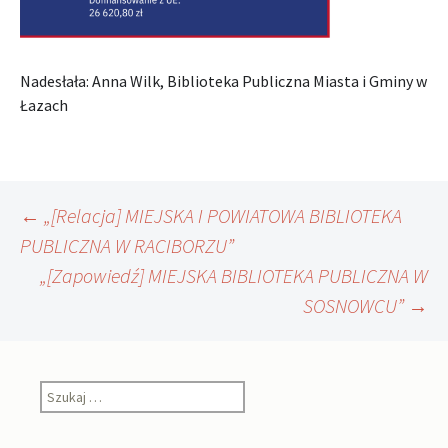
Nadesłała: Anna Wilk, Biblioteka Publiczna Miasta i Gminy w
Łazach
Nawigacja
←
„[Relacja] MIEJSKA I POWIATOWA BIBLIOTEKA
PUBLICZNA W RACIBORZU”
„[Zapowiedź] MIEJSKA BIBLIOTEKA PUBLICZNA W
wpisu
SOSNOWCU”
→
Szukaj: