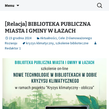
Platforma inicjatyw bibliotecznych
Przejdź
Szukaj:
Śląski Pegaz
Menu
do
treści
[Relacja] BIBLIOTEKA PUBLICZNA
MIASTA I GMINY W ŁAZACH
23 grudnia 2024
Aktualności
,
Cele Zrównoważonego
Rozwoju
kryzys klimatyczny
,
szkolenie biblioteczne
Redaktor 1