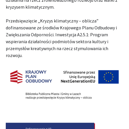
działania na rzecz zrównoważonego rozwoju oraz walki z
kryzysem klimatycznym.
Przedsięwzięcie „Kryzys klimatyczny – oblicza”
dofinansowane ze środków Krajowego Planu Odbudowy i
Zwiększania Odporności. Inwestycja A2.5.1: Program
wspierania działalności podmiotów sektora kultury i
przemysłów kreatywnych na rzecz stymulowania ich
rozwoju.