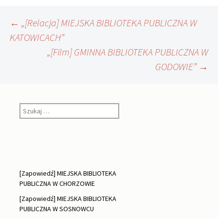
Nawigacja
←
„[Relacja] MIEJSKA BIBLIOTEKA PUBLICZNA W
KATOWICACH”
„[Film] GMINNA BIBLIOTEKA PUBLICZNA W
wpisu
GODOWIE”
→
Szukaj:
Ostatnie wpisy
[Zapowiedź] MIEJSKA BIBLIOTEKA
PUBLICZNA W CHORZOWIE
[Zapowiedź] MIEJSKA BIBLIOTEKA
PUBLICZNA W SOSNOWCU