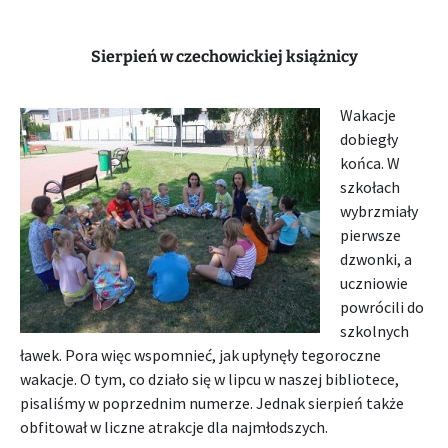
Sierpień w czechowickiej książnicy
Wakacje
dobiegły
końca. W
szkołach
wybrzmiały
pierwsze
dzwonki, a
uczniowie
powrócili do
szkolnych
ławek. Pora więc wspomnieć, jak upłynęły tegoroczne
wakacje. O tym, co działo się w lipcu w naszej bibliotece,
pisaliśmy w poprzednim numerze. Jednak sierpień także
obfitował w liczne atrakcje dla najmłodszych.