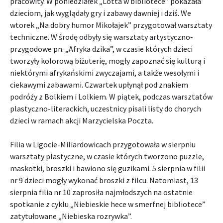
pracowity. W poniedziałek „Lotta w bibliotece” pokazała
dzieciom, jak wyglądały gry i zabawy dawniej i dziś. We
wtorek „Na dobry humor Mikołajek” przygotował warsztaty
techniczne. W środę odbyły się warsztaty artystyczno-
przygodowe pn. „Afryka dzika”, w czasie których dzieci
tworzyły kolorową biżuterię, mogły zapoznać się kulturą i
niektórymi afrykańskimi zwyczajami, a także wesołymi i
ciekawymi zabawami. Czwartek upłynął pod znakiem
podróży z Bolkiem i Lolkiem. W piątek, podczas warsztatów
plastyczno-literackich, uczestnicy pisali listy do chorych
dzieci w ramach akcji Marzycielska Poczta.
Filia w Ligocie-Miliardowicach przygotowała w sierpniu
warsztaty plastyczne, w czasie których tworzono puzzle,
maskotki, broszki i bawiono się guzikami. 5 sierpnia w filii
nr 9 dzieci mogły wykonać broszki z filcu. Natomiast, 13
sierpnia filia nr 10 zaprosiła najmłodszych na ostatnie
spotkanie z cyklu „Niebieskie hece w smerfnej bibliotece”
zatytułowane „Niebieska rozrywka”.