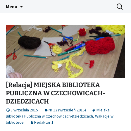
Platforma inicjatyw bibliotecznych
Przejdź
Szukaj:
Śląski Pegaz
Menu
do
treści
[Relacja] MIEJSKA BIBLIOTEKA
PUBLICZNA W CZECHOWICACH-
DZIEDZICACH
3 września 2015
Nr 12 (wrzesień 2015)
Miejska
Biblioteka Publiczna w Czechowicach-Dziedzicach
,
Wakacje w
bibliotece
Redaktor 1