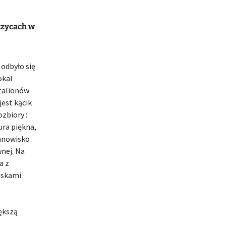
czycach w
 odbyło się
okal
atalionów
jest kącik
zbiory :
tura piękna,
anowisko
nej. Na
a z
iskami
ększą