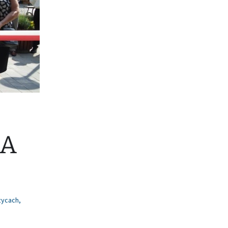
NA
zycach
,