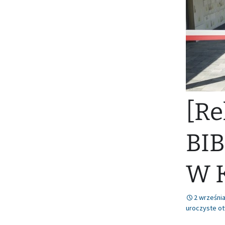
Nr 78 (lipiec/sierpień
2021)
[Re
BI
W 
2 wrześni
uroczyste ot