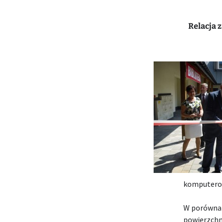
Relacja 
komputerow
W porównan
powierzchn