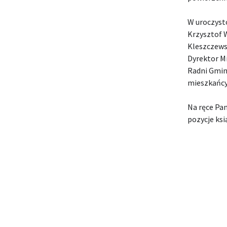
W uroczysto
Krzysztof 
Kleszczews
Dyrektor Mi
Radni Gmin
mieszkańcy
Na ręce Pa
pozycje ksi