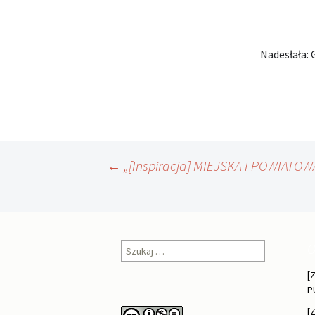
Nadesłała:
Nawigacja
←
„[Inspiracja] MIEJSKA I POWIAT
wpisu
Szukaj:
O
[
P
[