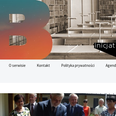
nych
az
O serwisie
Kontakt
Polityka prywatności
Agend
Cele 
Rozwo