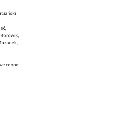
rciański
eć,
 Borowik,
Mazanek,
owe cenne