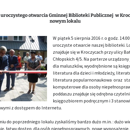
z uroczystego otwarcia Gminnej Biblioteki Publicznej w Kro
nowym lokalu
W piątek 5 sierpnia 2016 r. o godz. 14.00
uroczyste otwarcie naszej biblioteki. L
znajduje się w Kroczycach przy ulicy B
Chłopskich 4/5. Na parterze urządzony 
dla maluszków, wyodrębnione są księgo
literatura dla dzieci i młodzieży, litera
literatura popularnonaukowa oraz st
komputerowe dla osoby niepełnospraw
poddaszu znajduje się odrębna czytelni
księgozbiorem podręcznym i 3 stanow
ymi z dostępem do Internetu.
iu do poprzedniego lokalu zyskaliśmy bardzo dużo m.in. : dużo wi
ię, łatwy dostęp dla osób niepełnosprawnych, nowe wyposażenie.