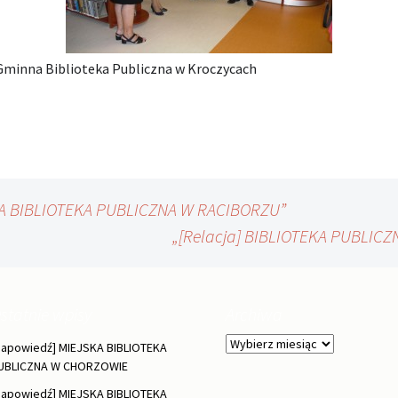
 Gminna Biblioteka Publiczna w Kroczycach
OWA BIBLIOTEKA PUBLICZNA W RACIBORZU”
„[Relacja] BIBLIOTEKA PUBLI
statnie wpisy
Archiwa
Archiwa
Zapowiedź] MIEJSKA BIBLIOTEKA
UBLICZNA W CHORZOWIE
Zapowiedź] MIEJSKA BIBLIOTEKA