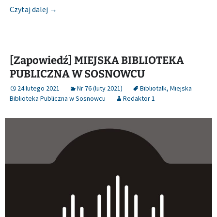
[Zapowiedź] MIEJSKA BIBLIOTEKA PUBLICZNA 
Czytaj dalej
→
[Zapowiedź] MIEJSKA BIBLIOTEKA
PUBLICZNA W SOSNOWCU
24 lutego 2021
Nr 76 (luty 2021)
Bibliotalk
,
Miejska
Biblioteka Publiczna w Sosnowcu
Redaktor 1