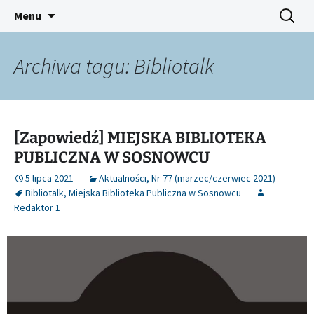
Platforma inicjatyw bibliotecznych
Przejdź
Szukaj:
Śląski Pegaz
Menu
do
treści
Archiwa tagu: Bibliotalk
[Zapowiedź] MIEJSKA BIBLIOTEKA
PUBLICZNA W SOSNOWCU
5 lipca 2021
Aktualności
,
Nr 77 (marzec/czerwiec 2021)
Bibliotalk
,
Miejska Biblioteka Publiczna w Sosnowcu
Redaktor 1