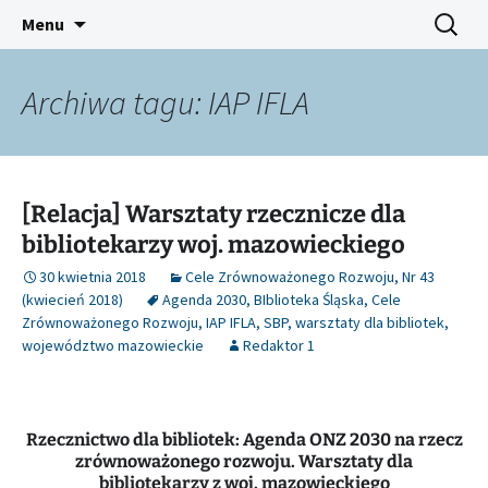
Platforma inicjatyw bibliotecznych
Przejdź
Szukaj:
Śląski Pegaz
Menu
do
treści
Archiwa tagu: IAP IFLA
[Relacja] Warsztaty rzecznicze dla
bibliotekarzy woj. mazowieckiego
30 kwietnia 2018
Cele Zrównoważonego Rozwoju
,
Nr 43
(kwiecień 2018)
Agenda 2030
,
BIblioteka Śląska
,
Cele
Zrównoważonego Rozwoju
,
IAP IFLA
,
SBP
,
warsztaty dla bibliotek
,
województwo mazowieckie
Redaktor 1
Rzecznictwo dla bibliotek: Agenda ONZ 2030 na rzecz
zrównoważonego rozwoju. Warsztaty dla
bibliotekarzy z woj. mazowieckiego