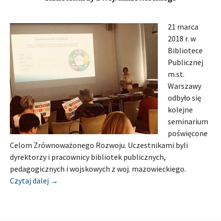
21 marca
2018 r. w
Bibliotece
Publicznej
m.st.
Warszawy
odbyło się
kolejne
seminarium
poświęcone
Celom Zrównoważonego Rozwoju. Uczestnikami byli
dyrektorzy i pracownicy bibliotek publicznych,
pedagogicznych i wojskowych z woj. mazowieckiego.
[Relacja] Warsztaty rzecznicze dla bibliotekarzy 
Czytaj dalej
→