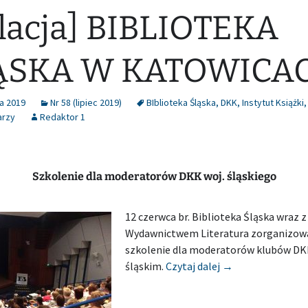
lacja] BIBLIOTEKA
ĄSKA W KATOWICA
a 2019
Nr 58 (lipiec 2019)
BIblioteka Śląska
,
DKK
,
Instytut Książki
arzy
Redaktor 1
Szkolenie dla moderatorów DKK woj. śląskiego
12 czerwca br. Biblioteka Śląska wraz z
Wydawnictwem Literatura zorganizowa
szkolenie dla moderatorów klubów DK
[Relacja] BIBLI
śląskim.
Czytaj dalej
→