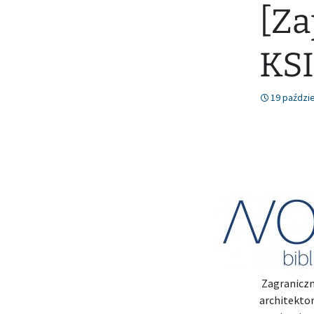
[Za
KS
19 paździe
Zagraniczn
architekton