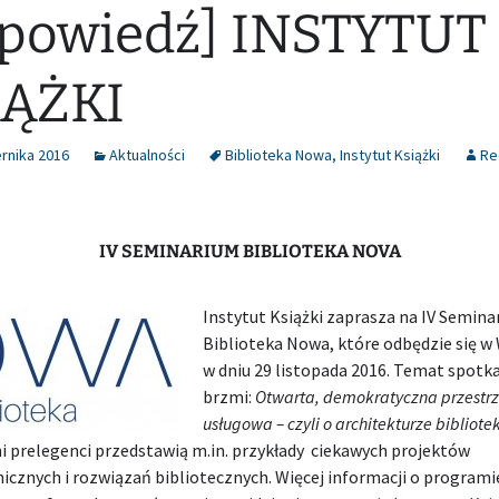
powiedź] INSTYTUT
IĄŻKI
rnika 2016
Aktualności
Biblioteka Nowa
,
Instytut Książki
Re
IV SEMINARIUM BIBLIOTEKA NOVA
Instytut Książki zaprasza na IV Semin
Biblioteka Nowa, które odbędzie się w
w dniu 29 listopada 2016. Temat spotk
brzmi:
Otwarta, demokratyczna przestr
usługowa – czyli o architekturze bibliote
i prelegenci przedstawią m.in. przykłady ciekawych projektów
icznych i rozwiązań bibliotecznych. Więcej informacji o programi