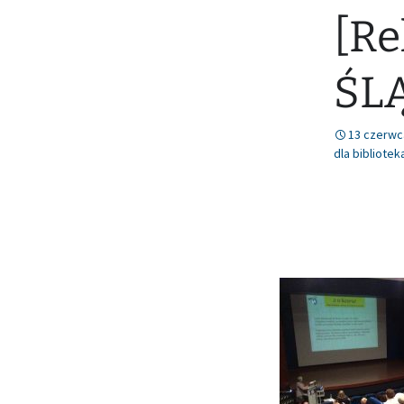
[Re
Nr 78 (lipiec/sierpień
2021)
ŚL
13 czerwc
dla bibliotek