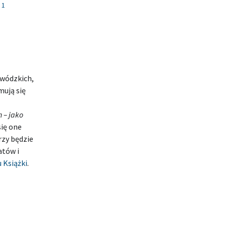
 1
ewódzkich,
mują się
 – jako
się one
rzy będzie
atów i
 Książki
.