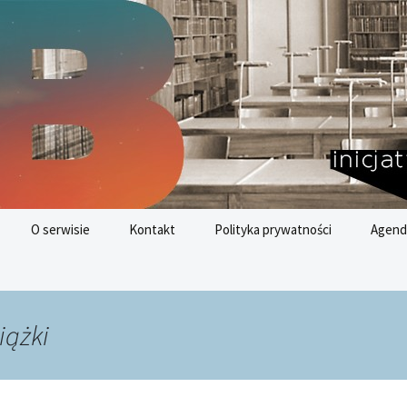
nych
az
O serwisie
Kontakt
Polityka prywatności
Agend
Cele 
Rozwo
iążki