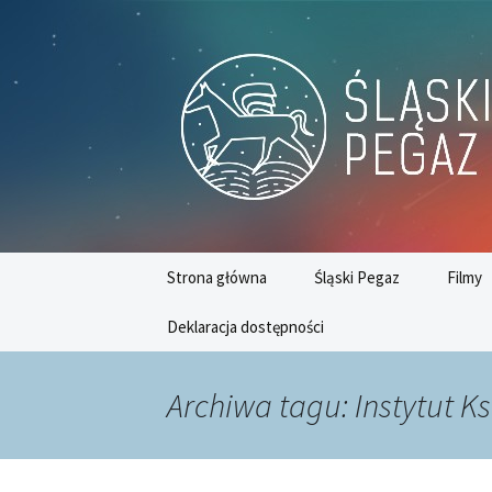
Platforma inicjatyw bibliotecz
Przejdź
do
treści
Śląski Peg
Strona główna
Śląski Pegaz
Filmy
Deklaracja dostępności
Nr 74 (grudzień 2020)
Nr 75 (styczeń 2021)
Archiwa tagu: Instytut Ks
Nr 76 (luty 2021)
Nr 77 (marzec/czerwiec
2021)