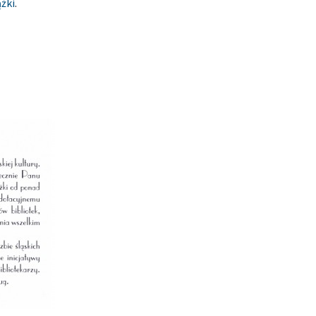
ążki
.