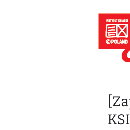
[Za
KS