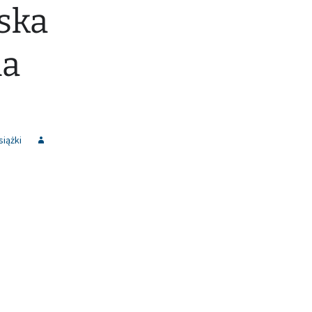
ska
la
siążki