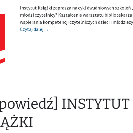
Instytut Książki zaprasza na cykl dwudniowych szkoleń 
młodzi czytelnicy? Kształcenie warsztatu bibliotekarza
wspierania kompetencji czytelniczych dzieci i młodzieży
[Zapowiedź] INSTYTUT KSIĄŻKI
Czytaj dalej
→
powiedź] INSTYTUT
IĄŻKI