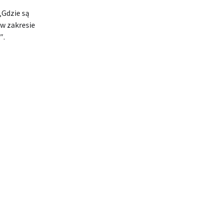
„Gdzie są
 w zakresie
″.