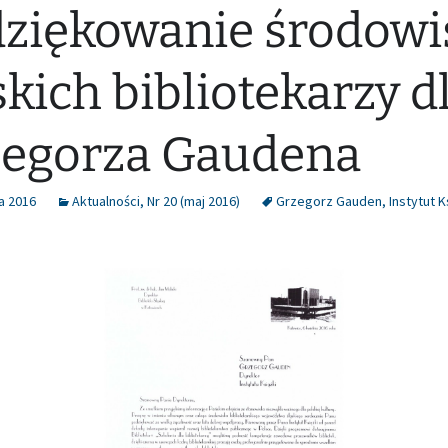
ziękowanie środowi
skich bibliotekarzy d
egorza Gaudena
a 2016
Aktualności
,
Nr 20 (maj 2016)
Grzegorz Gauden
,
Instytut K