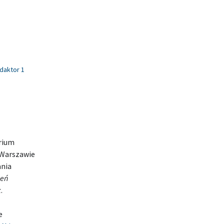
daktor 1
arium
 Warszawie
ania
zeń
k
.
e