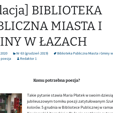
lacja] BIBLIOTEKA
BLICZNA MIASTA I
INY W ŁAZACH
 2020
Nr 63 (grudzień 2019)
Biblioteka Publiczna Miasta i Gminy 
,
poezja
Redaktor 1
Komu potrzebna poezja?
Takie pytanie stawia Maria Płatek w swoim dziesi
jubileuszowym tomiku poezji zatytułowanym
Szu
kolorów
. 5 grudnia w Bibliotece Publicznej w rama