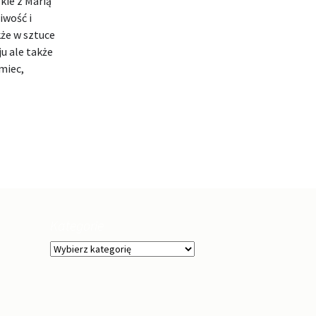
kie z Marią
iwość i
kże w sztuce
u ale także
miec,
OTEKA PUBLICZNA MIASTA I GMINY W ŁAZACH
Kategorie
Kategorie