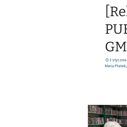
[Re
Nr 78 (lipiec/sierpień
2021)
PU
GM
3 stycznia
Maria Płatek