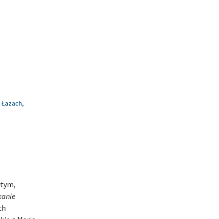
w Łazach
,
ątym,
kanie
ch