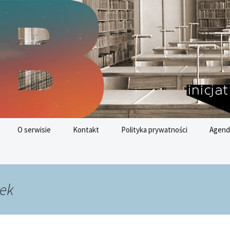
nych
az
O serwisie
Kontakt
Polityka prywatności
Agend
Cele 
Rozwo
tek