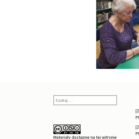
Szukaj:
O
[
P
[
P
Materiały dostępne na tej witrynie