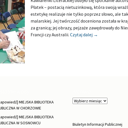
Kawiarenki Literackiej odbyło się spotkanie autors
Płatek – postacią nietuzinkową, która swoją wrażl
estetykę realizuje nie tylko poprzez słowo, ale ta
malarskiej. Jej twórczość doceniona została w kraj
za granicą; jej obrazy, pejzaże zawędrowały do Nie
[Relacja] BIBLI
Francji czy Australii.
Czytaj dalej
→
statnie wpisy
Archiwa
Archiwa
Zapowiedź] MIEJSKA BIBLIOTEKA
UBLICZNA W CHORZOWIE
Zapowiedź] MIEJSKA BIBLIOTEKA
UBLICZNA W SOSNOWCU
Biuletyn Informacji Publicznej