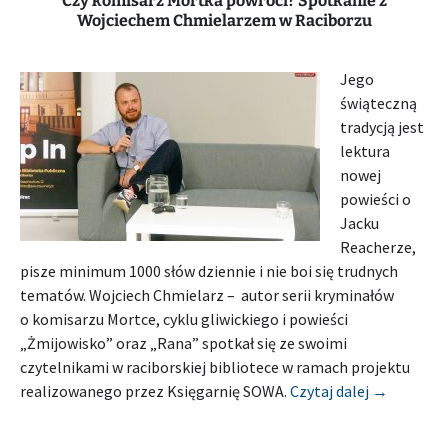
Czy komisarz Mortka powróci? Spotkanie z
Wojciechem Chmielarzem w Raciborzu
Jego
świąteczną
tradycją jest
lektura
nowej
powieści o
Jacku
Reacherze,
pisze minimum 1000 słów dziennie i nie boi się trudnych
tematów. Wojciech Chmielarz – autor serii kryminałów
o komisarzu Mortce, cyklu gliwickiego i powieści
„Żmijowisko” oraz „Rana” spotkał się ze swoimi
czytelnikami w raciborskiej bibliotece w ramach projektu
[Relacja]
realizowanego przez Księgarnię SOWA.
Czytaj dalej
→