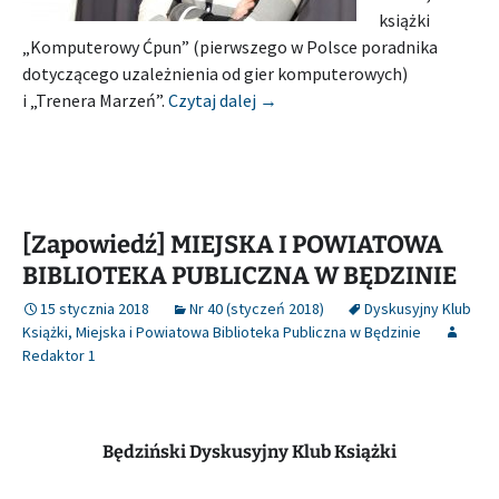
książki
„Komputerowy Ćpun” (pierwszego w Polsce poradnika
dotyczącego uzależnienia od gier komputerowych)
[Relacja] MIEJSKA I POWIAT
i „Trenera Marzeń”.
Czytaj dalej
→
[Zapowiedź] MIEJSKA I POWIATOWA
BIBLIOTEKA PUBLICZNA W BĘDZINIE
15 stycznia 2018
Nr 40 (styczeń 2018)
Dyskusyjny Klub
Książki
,
Miejska i Powiatowa Biblioteka Publiczna w Będzinie
Redaktor 1
Będziński Dyskusyjny Klub Książki