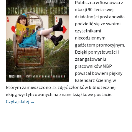
Publiczna w Sosnowcu z
okazji 90-lecia swej
działalności postanowiła
podzielić się ze swoimi
czytelnikami
niecodziennym
gadżetem promocyjnym.
Dzięki pomysłowości i
zaangażowaniu
pracowników MBP
powstał bowiem piękny
kalendarz ścienny, w
którym zamieszczono 12 zdjęć członków bibliotecznej
ekipy, wystylizowanych na znane książkowe postacie.
[Relacja] MIEJSKA BIBLIOTEKA PUBLICZNA W S
Czytaj dalej
→