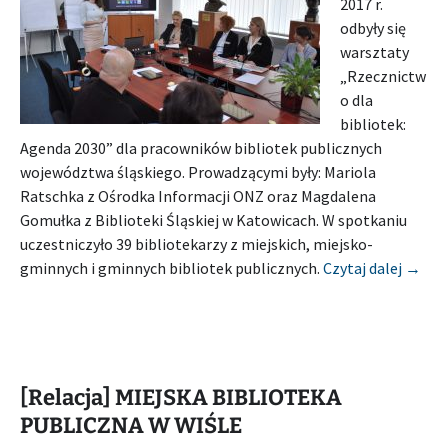
2017 r.
odbyły się
warsztaty
„Rzecznictw
o dla
bibliotek:
Agenda 2030” dla pracowników bibliotek publicznych
województwa śląskiego. Prowadzącymi były: Mariola
Ratschka z Ośrodka Informacji ONZ oraz Magdalena
Gomułka z Biblioteki Śląskiej w Katowicach. W spotkaniu
uczestniczyło 39 bibliotekarzy z miejskich, miejsko-
[Rela
gminnych i gminnych bibliotek publicznych.
Czytaj dalej
→
[Relacja] MIEJSKA BIBLIOTEKA
PUBLICZNA W WIŚLE