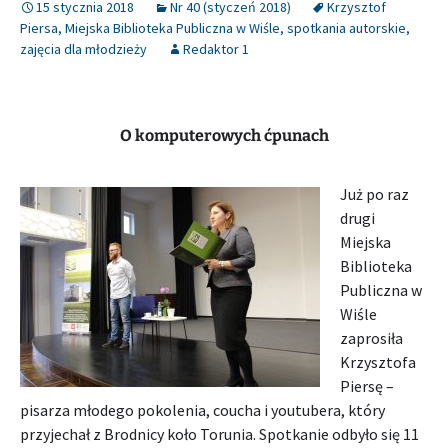
15 stycznia 2018
Nr 40 (styczeń 2018)
Krzysztof
Piersa
,
Miejska Biblioteka Publiczna w Wiśle
,
spotkania autorskie
,
zajęcia dla młodzieży
Redaktor 1
O komputerowych ćpunach
Już po raz
drugi
Miejska
Biblioteka
Publiczna w
Wiśle
zaprosiła
Krzysztofa
Piersę –
pisarza młodego pokolenia, coucha i youtubera, który
przyjechał z Brodnicy koło Torunia. Spotkanie odbyło się 11