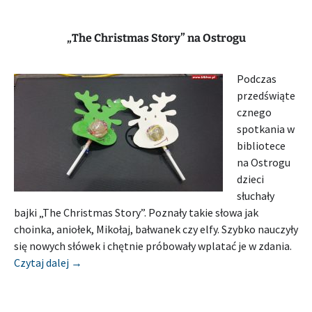
„The Christmas Story” na Ostrogu
Podczas
przedświąte
cznego
spotkania w
bibliotece
na Ostrogu
dzieci
słuchały
bajki „The Christmas Story”. Poznały takie słowa jak
choinka, aniołek, Mikołaj, bałwanek czy elfy. Szybko nauczyły
się nowych słówek i chętnie próbowały wplatać je w zdania.
[Relacja] MIEJSKA I POWIATOWA BIBLIOTEKA PU
Czytaj dalej
→