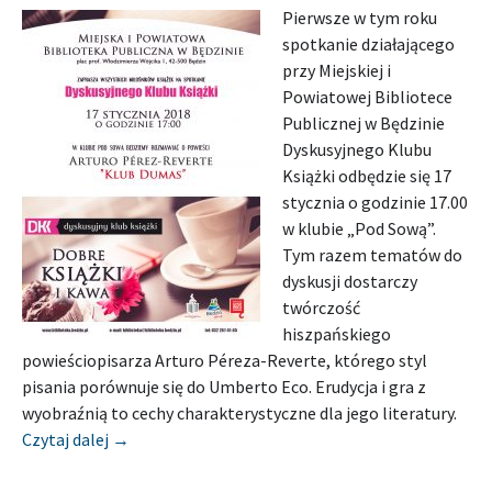
Pierwsze w tym roku
spotkanie działającego
przy Miejskiej i
Powiatowej Bibliotece
Publicznej w Będzinie
Dyskusyjnego Klubu
Książki odbędzie się 17
stycznia o godzinie 17.00
w klubie „Pod Sową”.
Tym razem tematów do
dyskusji dostarczy
twórczość
hiszpańskiego
powieściopisarza Arturo Péreza-Reverte, którego styl
pisania porównuje się do Umberto Eco. Erudycja i gra z
wyobraźnią to cechy charakterystyczne dla jego literatury.
[Zapowiedź] MIEJSKA I POWIATOWA BIBLIOTEKA
Czytaj dalej
→