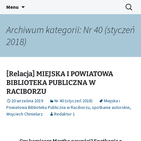
Platforma inicjatyw bibliotecznych
Przejdź
Szukaj:
Śląski Pegaz
Menu
do
treści
Archiwum kategorii: Nr 40 (styczeń
2018)
[Relacja] MIEJSKA I POWIATOWA
BIBLIOTEKA PUBLICZNA W
RACIBORZU
20 września 2019
Nr 40 (styczeń 2018)
Miejska i
Powiatowa Biblioteka Publiczna w Raciborzu
,
spotkanie autorskie
,
Wojciech Chmielarz
Redaktor 1