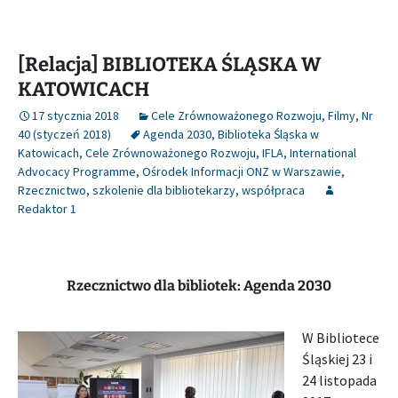
[Relacja] BIBLIOTEKA ŚLĄSKA W
KATOWICACH
17 stycznia 2018
Cele Zrównoważonego Rozwoju
,
Filmy
,
Nr
40 (styczeń 2018)
Agenda 2030
,
Biblioteka Śląska w
Katowicach
,
Cele Zrównoważonego Rozwoju
,
IFLA
,
International
Advocacy Programme
,
Ośrodek Informacji ONZ w Warszawie
,
Rzecznictwo
,
szkolenie dla bibliotekarzy
,
współpraca
Redaktor 1
Rzecznictwo dla bibliotek: Agenda 2030
W Bibliotece
Śląskiej 23 i
24 listopada