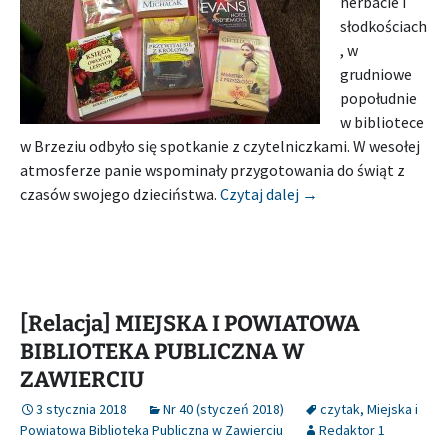
herbacie i
słodkościach
, w
grudniowe
popołudnie
w bibliotece
w Brzeziu odbyło się spotkanie z czytelniczkami. W wesołej
atmosferze panie wspominały przygotowania do świąt z
[Relacja] MIEJSKA 
czasów swojego dzieciństwa.
Czytaj dalej
→
[Relacja] MIEJSKA I POWIATOWA
BIBLIOTEKA PUBLICZNA W
ZAWIERCIU
3 stycznia 2018
Nr 40 (styczeń 2018)
czytak
,
Miejska i
Powiatowa Biblioteka Publiczna w Zawierciu
Redaktor 1