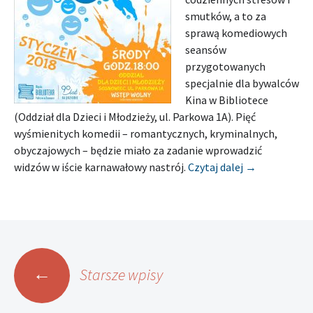
smutków, a to za
sprawą komediowych
seansów
przygotowanych
specjalnie dla bywalców
Kina w Bibliotece
(Oddział dla Dzieci i Młodzieży, ul. Parkowa 1A). Pięć
wyśmienitych komedii – romantycznych, kryminalnych,
obyczajowych – będzie miało za zadanie wprowadzić
[Zapowiedź]
widzów w iście karnawałowy nastrój.
Czytaj dalej
→
Nawigacja
←
Starsze wpisy
po