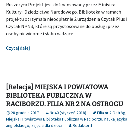
Ruszczyca.Projekt jest dofinansowany przez Ministra
Kultury i Dziedzictwa Narodowego. Biblioteka w ramach
projektu otrzymała nieodpłatnie 2 urządzenia Czytak Plus i
Czytak NPN3, które są przystosowane do obsługi przez
osoby niewidome i słabo widzące.
[Relacja] MIEJSKA I POWIATOWA BIBLIOTEKA PU
Czytaj dalej
→
[Relacja] MIEJSKA I POWIATOWA
BIBLIOTEKA PUBLICZNA W
RACIBORZU. FILIA NR 2 NA OSTROGU
28 grudnia 2017
Nr 40 (styczeń 2018)
Filia nr 2 Ostróg
,
Miejska i Powiatowa Biblioteka Publiczna w Raciborzu
,
nauka języka
angielskiego
,
zajęcia dla dzieci
Redaktor 1