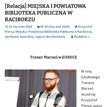
[Relacja] MIEJSKA I POWIATOWA
BIBLIOTEKA PUBLICZNA W
RACIBORZU
15 stycznia 2018
Nr 40 (styczeń 2018)
Krzysztof
Piersa
,
Miejska i Powiatowa Biblioteka Publiczna w Raciborzu
,
spotkanie autorskie
,
zajęcia dla młodzieży
Redaktor 1
Trener Marzeń w EURECE
W rolę
tytułowego
Trenera
Marzeń
wczuł się
Krzysztof
Piersa, autor