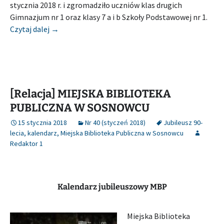
stycznia 2018 r. i zgromadziło uczniów klas drugich
Gimnazjum nr 1 oraz klasy 7 a i b Szkoły Podstawowej nr 1.
[Relacja] MIEJSKA BIBLIOTEKA PUBLICZNA W WIŚ
Czytaj dalej
→
[Relacja] MIEJSKA BIBLIOTEKA
PUBLICZNA W SOSNOWCU
15 stycznia 2018
Nr 40 (styczeń 2018)
Jubileusz 90-
lecia
,
kalendarz
,
Miejska Biblioteka Publiczna w Sosnowcu
Redaktor 1
Kalendarz jubileuszowy MBP
Miejska Biblioteka