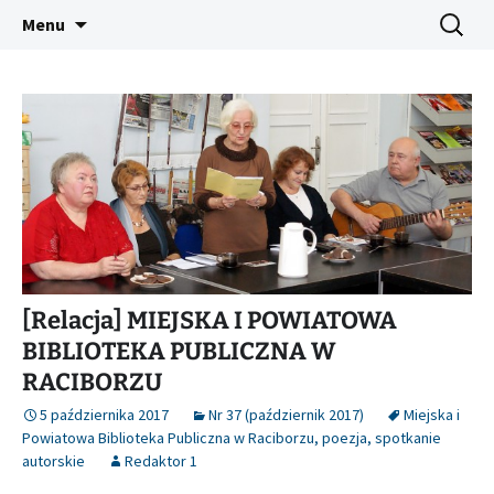
Platforma inicjatyw bibliotecznych
Przejdź
Szukaj:
Śląski Pegaz
Menu
do
treści
[Relacja] MIEJSKA I POWIATOWA
BIBLIOTEKA PUBLICZNA W
RACIBORZU
5 października 2017
Nr 37 (październik 2017)
Miejska i
Powiatowa Biblioteka Publiczna w Raciborzu
,
poezja
,
spotkanie
autorskie
Redaktor 1