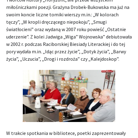
miłośniczkami poezji. Grażyna Drobek-Bukowska ma już na
swoim koncie liczne tomiki wierszy m.in.: „W kolorach
tęczy”, „W kropli dręczącego niepokoju”, „Smugi
światłocieni” oraz wydaną w 2007 roku powieść „Ostatnie
uderzenie”. Z kolei Jadwiga „Wiga” Wojnowska” debiutowała
w 2002 r. podczas Raciborskiej Biesiady Literackiej i do tej
pory wydała m.in. „Idąc przez życie”, „Dotyk życia”, „Barwy
życia”, „Uczucia”, „Drogi i rozdroża” czy „Kalejdoskop”.
W trakcie spotkania w bibliotece, poetki zaprezentowały