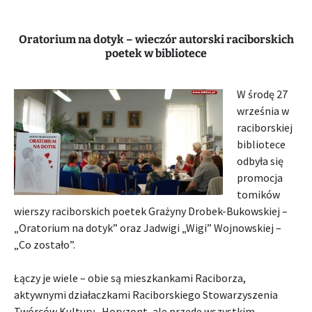
Oratorium na dotyk – wieczór autorski raciborskich
poetek w bibliotece
W środę 27
września w
raciborskiej
bibliotece
odbyła się
promocja
tomików
wierszy raciborskich poetek Grażyny Drobek-Bukowskiej –
„Oratorium na dotyk” oraz Jadwigi „Wigi” Wojnowskiej –
„Co zostało”.
Łączy je wiele – obie są mieszkankami Raciborza,
aktywnymi działaczkami Raciborskiego Stowarzyszenia
Twórców Kultury „Horyzont, ale przede wszystkim