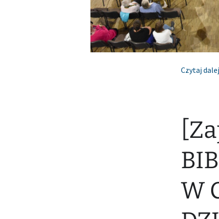
Czytaj dale
[Za
BI
W 