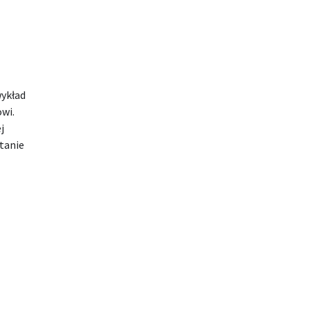
wykład
owi.
j
tanie