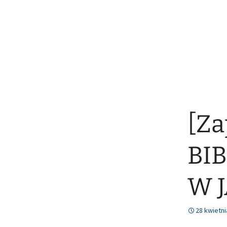
[Za
BI
W 
28 kwietni