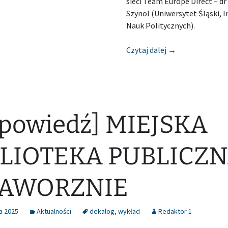
sieci Team Europe Direct – d
Szynol (Uniwersytet Śląski, I
Nauk Politycznych).
[Zapowiedź] BI
Czytaj dalej
→
powiedź] MIEJSKA
BLIOTEKA PUBLICZ
JAWORZNIE
a 2025
Aktualności
dekalog
,
wykład
Redaktor 1