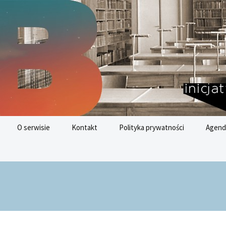
nych
az
O serwisie
Kontakt
Polityka prywatności
Agend
Cele 
Rozwo