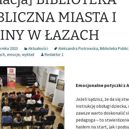
BLICZNA MIASTA I
INY W ŁAZACH
rnika 2023
Aktualności
Aleksandra Piotrowska
,
Biblioteka Public
ach
,
emocje
,
wykład
Redaktor 1
Emocjonalne potyczki z 
Jeżeli sądzisz, że da się s
instrukcję obsługi dziecka,
zawsze warto doskonalić si
pedagoga – to stwierdzen
hasłem na start, jak i po