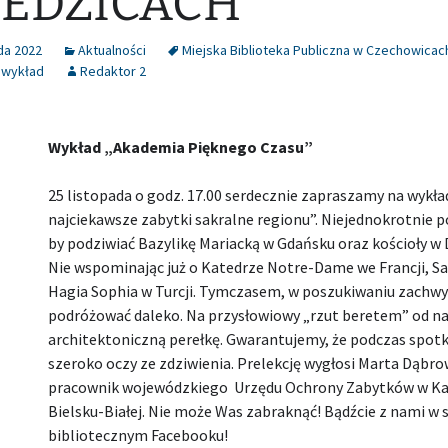
IEDZICACH
da 2022
Aktualności
Miejska Biblioteka Publiczna w Czechowicac
,
wykład
Redaktor 2
Wykład „Akademia Pięknego Czasu”
25 listopada o godz. 17.00 serdecznie zapraszamy na wykład
najciekawsze zabytki sakralne regionu”. Niejednokrotnie 
by podziwiać Bazylikę Mariacką w Gdańsku oraz kościoły w 
Nie wspominając już o Katedrze Notre-Dame we Francji, Sa
Hagia Sophia w Turcji. Tymczasem, w poszukiwaniu zachwyt
podróżować daleko. Na przysłowiowy „rzut beretem” od n
architektoniczną perełkę. Gwarantujemy, że podczas spotk
szeroko oczy ze zdziwienia. Prelekcję wygłosi Marta Dąbrow
pracownik wojewódzkiego Urzędu Ochrony Zabytków w Ka
Bielsku-Białej. Nie może Was zabraknąć! Bądźcie z nami w s
bibliotecznym Facebooku!