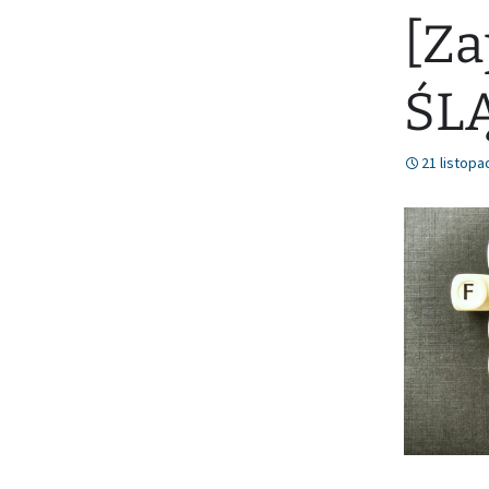
[Za
Nr 78 (lipiec/sierpień
2021)
ŚL
21 listopa