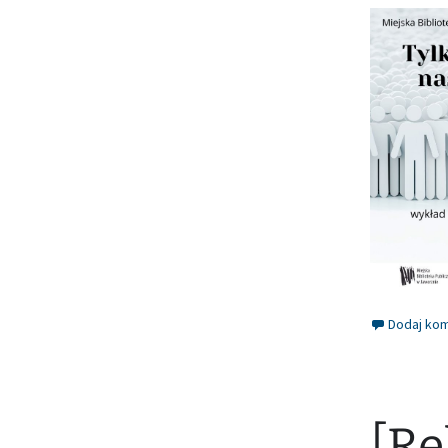
Dodaj ko
[Re