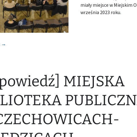
miały miejsce w Miejskim O
września 2023 roku.
[Relacja] BIBLIOTEKA PUBLICZNA MIASTA I GMINY W ŁAZACH
j
→
powiedź] MIEJSKA
BLIOTEKA PUBLICZ
CZECHOWICACH-