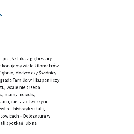
h-
 pn. „Sztuka z głębi wiary –
pokonujemy wiele kilometrów,
Dębnie, Medyce czy Świdnicy.
grada Familia w Hiszpanii czy
u, wcale nie trzeba
as, mamy niejedną
ania, nie raz otworzycie
ska – historyk sztuki,
towicach – Delegatura w
ali spotkań lub na