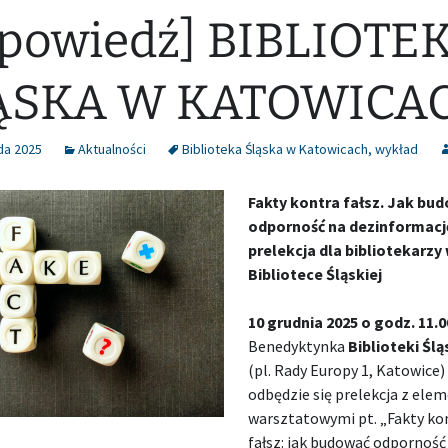
powiedź] BIBLIOTE
ĄSKA W KATOWICA
da 2025
Aktualności
Biblioteka Śląska w Katowicach
,
wykład
Fakty kontra fałsz. Jak bu
odporność na dezinformacj
prelekcja dla bibliotekarzy
Bibliotece Śląskiej
10 grudnia
2025
o godz. 11.0
Benedyktynka
Biblioteki Ślą
(pl. Rady Europy 1, Katowice)
odbędzie się prelekcja z ele
warsztatowymi pt. „Fakty ko
fałsz: jak budować odporność