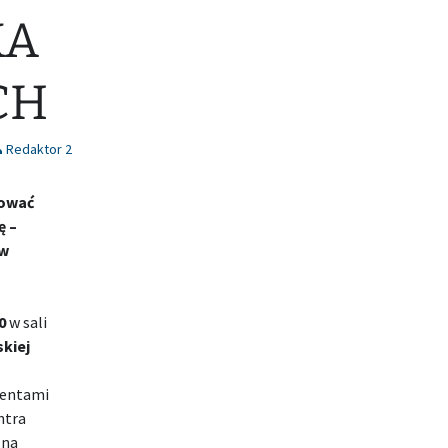
KA
CH
Redaktor 2
dować
ę –
 w
0
w sali
skiej
mentami
ntra
 na