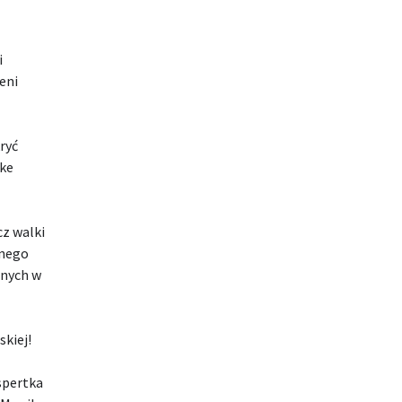
i
eni
ryć
ake
cz walki
znego
anych w
skiej!
spertka