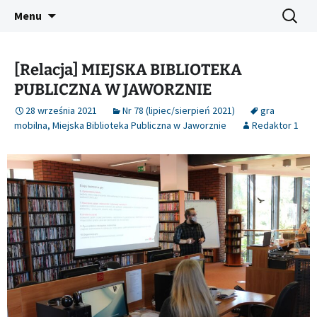
Platforma inicjatyw bibliotecznych
Przejdź
Szukaj:
Śląski Pegaz
Menu
do
treści
[Relacja] MIEJSKA BIBLIOTEKA
PUBLICZNA W JAWORZNIE
28 września 2021
Nr 78 (lipiec/sierpień 2021)
gra
mobilna
,
Miejska Biblioteka Publiczna w Jaworznie
Redaktor 1