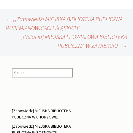
Nawigacja
←
„[Zapowiedź] MIEJSKA BIBLIOTEKA PUBLICZNA
W SIEMIANOWICACH ŚLĄSKICH”
„[Relacja] MIEJSKA I POWIATOWA BIBLIOTEKA
wpisu
PUBLICZNA W ZAWIERCIU”
→
Szukaj:
Ostatnie wpisy
[Zapowiedź] MIEJSKA BIBLIOTEKA
PUBLICZNA W CHORZOWIE
[Zapowiedź] MIEJSKA BIBLIOTEKA
PUBLICZNA W SOSNOWCU