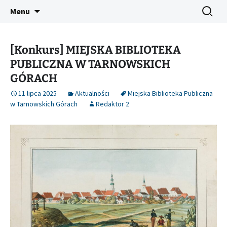
Platforma inicjatyw bibliotecznych
Przejdź
Szukaj:
Śląski Pegaz
Menu
do
treści
[Konkurs] MIEJSKA BIBLIOTEKA
PUBLICZNA W TARNOWSKICH
GÓRACH
11 lipca 2025
Aktualności
Miejska Biblioteka Publiczna
w Tarnowskich Górach
Redaktor 2