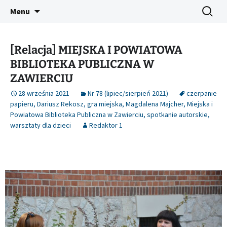
Platforma inicjatyw bibliotecznych
Przejdź
Szukaj:
Śląski Pegaz
Menu
do
treści
[Relacja] MIEJSKA I POWIATOWA
BIBLIOTEKA PUBLICZNA W
ZAWIERCIU
28 września 2021
Nr 78 (lipiec/sierpień 2021)
czerpanie
papieru
,
Dariusz Rekosz
,
gra miejska
,
Magdalena Majcher
,
Miejska i
Powiatowa Biblioteka Publiczna w Zawierciu
,
spotkanie autorskie
,
warsztaty dla dzieci
Redaktor 1