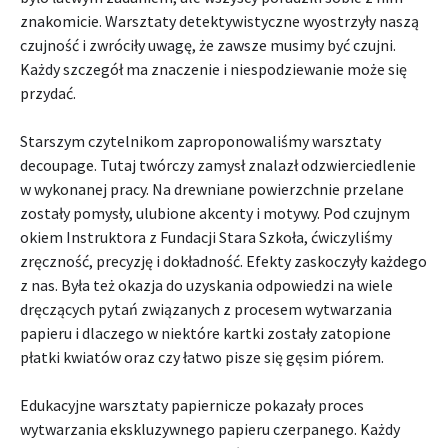
znakomicie. Warsztaty detektywistyczne wyostrzyły naszą
czujność i zwróciły uwagę, że zawsze musimy być czujni.
Każdy szczegół ma znaczenie i niespodziewanie może się
przydać.
Starszym czytelnikom zaproponowaliśmy warsztaty
decoupage. Tutaj twórczy zamysł znalazł odzwierciedlenie
w wykonanej pracy. Na drewniane powierzchnie przelane
zostały pomysły, ulubione akcenty i motywy. Pod czujnym
okiem Instruktora z Fundacji Stara Szkoła, ćwiczyliśmy
zręczność, precyzję i dokładność. Efekty zaskoczyły każdego
z nas. Była też okazja do uzyskania odpowiedzi na wiele
dręczących pytań związanych z procesem wytwarzania
papieru i dlaczego w niektóre kartki zostały zatopione
płatki kwiatów oraz czy łatwo pisze się gęsim piórem.
Edukacyjne warsztaty papiernicze pokazały proces
wytwarzania ekskluzywnego papieru czerpanego. Każdy