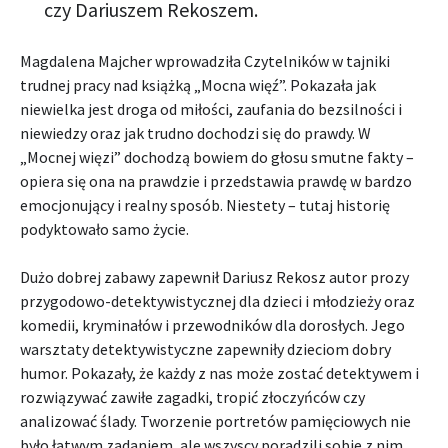
czy Dariuszem Rekoszem.
Magdalena Majcher wprowadziła Czytelników w tajniki
trudnej pracy nad książką „Mocna więź”. Pokazała jak
niewielka jest droga od miłości, zaufania do bezsilności i
niewiedzy oraz jak trudno dochodzi się do prawdy. W
„Mocnej więzi” dochodzą bowiem do głosu smutne fakty –
opiera się ona na prawdzie i przedstawia prawdę w bardzo
emocjonujący i realny sposób. Niestety – tutaj historię
podyktowało samo życie.
Dużo dobrej zabawy zapewnił Dariusz Rekosz autor prozy
przygodowo-detektywistycznej dla dzieci i młodzieży oraz
komedii, kryminałów i przewodników dla dorosłych. Jego
warsztaty detektywistyczne zapewniły dzieciom dobry
humor. Pokazały, że każdy z nas może zostać detektywem i
rozwiązywać zawiłe zagadki, tropić złoczyńców czy
analizować ślady. Tworzenie portretów pamięciowych nie
było łatwym zadaniem, ale wszyscy poradzili sobie z nim