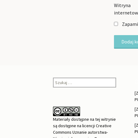
Witryna
interneto
Zapamię
Szukaj:
O
[
P
[
P
Materiały dostępne na tej witrynie
[
są dostępne na
licencji Creative
P
Commons Uznanie autorstwa-