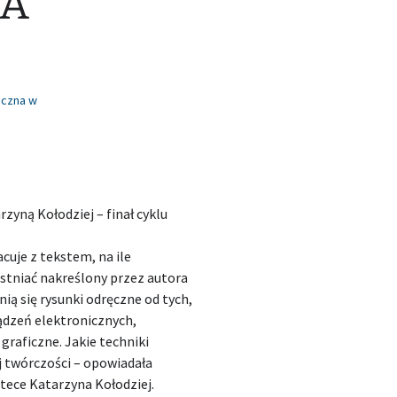
NA
iczna w
zyną Kołodziej – finał cyklu
acuje z tekstem, na ile
tniać nakreślony przez autora
ią się rysunki odręczne od tych,
ądzeń elektronicznych,
raficzne. Jakie techniki
ej twórczości – opowiadała
tece Katarzyna Kołodziej.