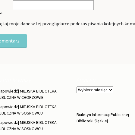
wa
taj moje dane w tej przeglądarce podczas pisania kolejnych kom
statnie wpisy
Archiwa
Archiwa
Zapowiedź] MIEJSKA BIBLIOTEKA
UBLICZNA W CHORZOWIE
Zapowiedź] MIEJSKA BIBLIOTEKA
UBLICZNA W SOSNOWCU
Biuletyn Informacji Publicznej
Biblioteki Śląskiej
Zapowiedź] MIEJSKA BIBLIOTEKA
UBLICZNA W SOSNOWCU