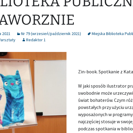
BLIOTEKA PUBLICZ
JAWORZNIE
a 2021
Nr 79 (wrzesień/październik 2021)
Miejska Biblioteka Publ
arsztaty
Redaktor 1
Zin-book. Spotkanie z Katar
W jaki sposób ilustrator pr
swobodnie może urzeczywis
świat bohaterów. Czym różn
powstałych przy użyciu urz
wyposażonych w programy g
najczęściej stosuje w swoj
podczas spotkania w biblio