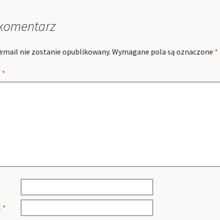
komentarz
email nie zostanie opublikowany.
Wymagane pola są oznaczone
*
z
*
l
*