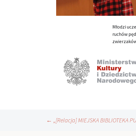
Młodzi ucz
ruchów pęd
zwierzaków 
Nawigacja
←
„[Relacja] MIEJSKA BIBLIOTEKA 