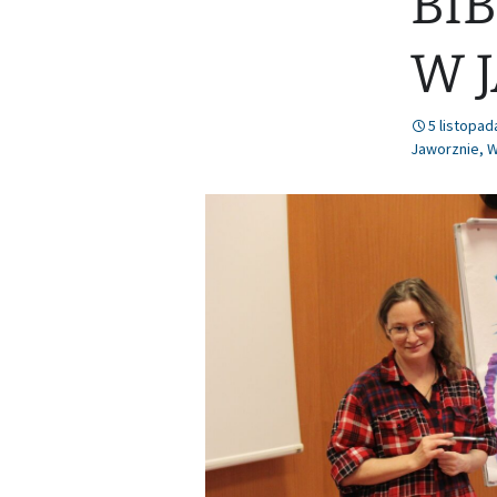
BI
Nr 78 (lipiec/sierpień
W 
2021)
5 listopad
Jaworznie
,
W