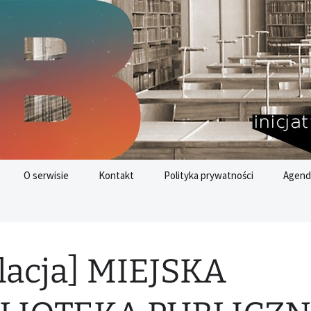
nych
az
O serwisie
Kontakt
Polityka prywatności
Agend
Cele 
Rozwo
lacja] MIEJSKA