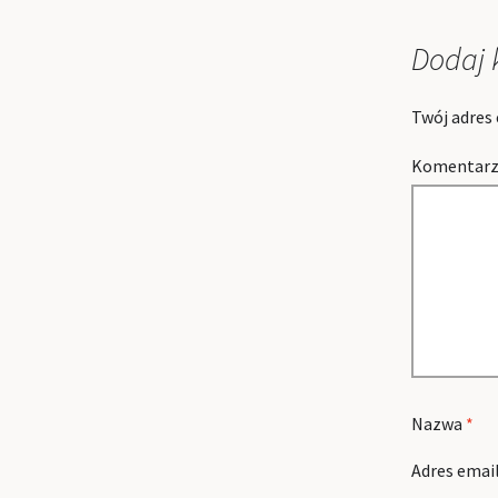
wpisu
Dodaj 
Twój adres 
Komentar
Nazwa
*
Adres emai