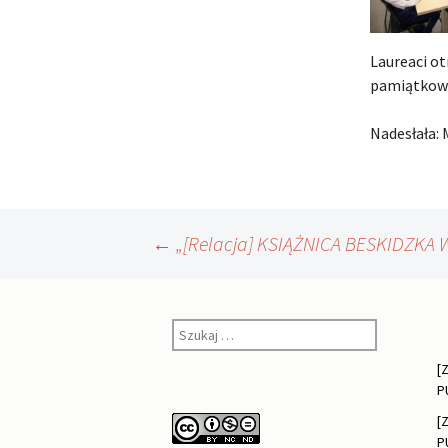
Laureaci ot
pamiątkowe
Nadesłała: 
Nawigacja
←
„[Relacja] KSIĄŻNICA BESKIDZKA 
wpisu
Szukaj:
O
[
P
[
P