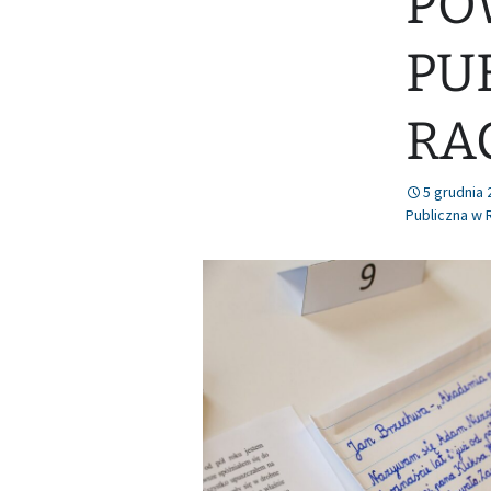
PO
Nr 78 (lipiec/sierpień
PU
2021)
RA
5 grudnia 
Publiczna w 