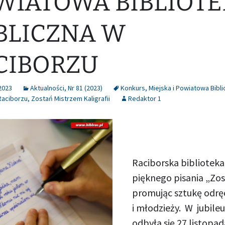
WIATOWA BIBLIOT
BLICZNA W
CIBORZU
2023
Aktualności
,
Nr 81 (2023)
Konkurs
,
Miejska i Powiatowa Bibl
Raciborzu
,
Zostań Mistrzem Kaligrafii
Redaktor 1
Raciborska biblioteka
pięknego pisania „Zos
promując sztukę odrę
i młodzieży. W jubileu
odbyła się 27 listopad