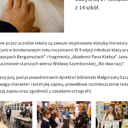
z 14 szkół.
e przez uczniów teksty są zawsze inspirowane klasyką literatury
cymi w konkursowym roku rocznicami. W X edycji młodsze klasy pr
 wyspach Bergamutach” i fragmenty „Akademii Pana Kleksa” Jana
czniowie starszych wiersz Wisławy Szymborskiej „Nic dwa razy”.
ny jury, pod przewodnictwem dyrektor biblioteki Małgorzaty Szcz
wagę charakter i estetykę zapisu, prawidłowe rozmieszczenie teks
ję zapisu oraz zgodność z zasadami ortografii.