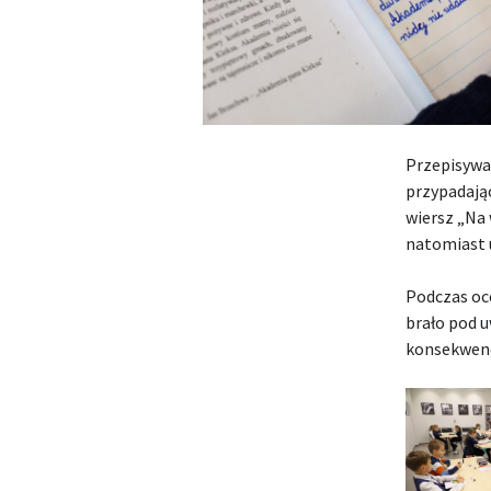
Przepisywan
przypadają
wiersz „Na
natomiast u
Podczas oce
brało pod u
konsekwenc