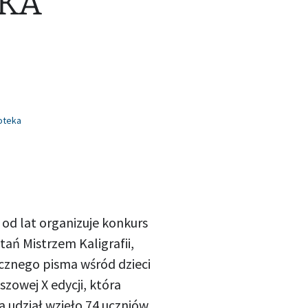
EKA
ioteka
 od lat organizuje konkurs
tań Mistrzem Kaligrafii,
cznego pisma wśród dzieci
szowej X edycji, która
a udział wzięło 74 uczniów