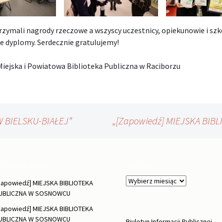
rzymali nagrody rzeczowe a wszyscy uczestnicy, opiekunowie i szk
 dyplomy. Serdecznie gratulujemy!
Miejska i Powiatowa Biblioteka Publiczna w Raciborzu
W BIELSKU-BIAŁEJ”
„[Zapowiedź] MIEJSKA BI
statnie wpisy
Archiwa
Archiwa
Zapowiedź] MIEJSKA BIBLIOTEKA
UBLICZNA W SOSNOWCU
Zapowiedź] MIEJSKA BIBLIOTEKA
UBLICZNA W SOSNOWCU
Biuletyn Informacji Publicznej