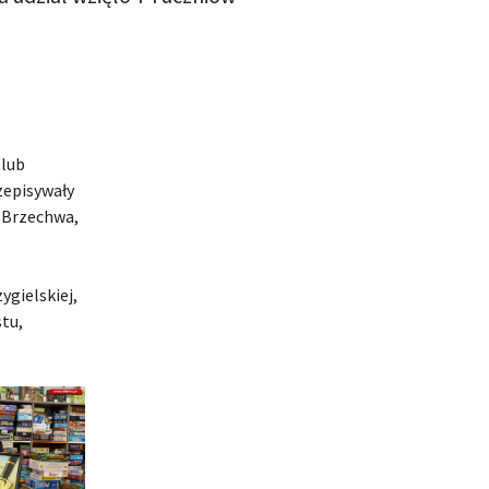
 lub
zepisywały
 Brzechwa,
ygielskiej,
tu,