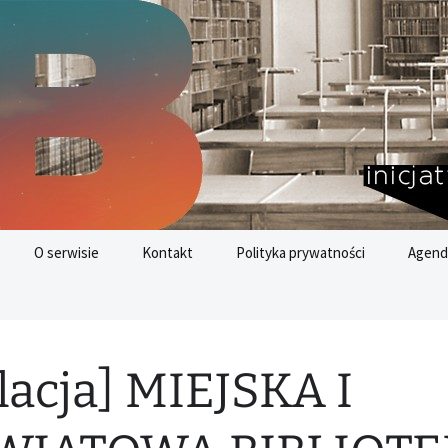
nych
az
O serwisie
Kontakt
Polityka prywatności
Agend
Cele 
Rozwo
lacja] MIEJSKA I