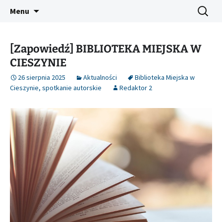
Platforma inicjatyw bibliotecznych
Przejdź
Szukaj:
Śląski Pegaz
Menu
do
treści
[Zapowiedź] BIBLIOTEKA MIEJSKA W
CIESZYNIE
26 sierpnia 2025
Aktualności
Biblioteka Miejska w
Cieszynie
,
spotkanie autorskie
Redaktor 2