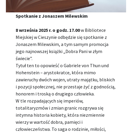
Spotkanie z Jonaszem Milewskim
8 września 2025 r. o godz. 17.00
w Bibliotece
Miejskiej w Cieszynie odbędzie się spotkanie z
Jonaszem Milewskim, a tym samym promocja
jego najnowszej książki „Dobra Pani w złym
świecie”.
Tytuł ten to opowieść o Gabriele von Thun und
Hohenstein – arystokratce, która mimo
zawieruchy dwóch wojen, utraty majątku, bliskich
i pozycji społecznej, nie przestaje żyć z godnością,
honorem i troską o drugiego człowieka.
W tle rozpadających się imperiów,
totalitaryzmów i zmian granic rozgrywa się
intymna historia kobiety, która niezmiennie
wierzy w wartość dobra, pamięci i
człowieczeństwa. To saga o rodzinie, miłości,