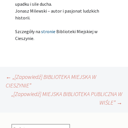
upadku i sile ducha.
Jonasz Milewski – autor i pasjonat ludzkich
historii.
Szczegóły na
stronie
Biblioteki Miejskiej w
Cieszynie.
Nawigacja
←
„[Zapowiedź] BIBLIOTEKA MIEJSKA W
CIESZYNIE”
„[Zapowiedź] MIEJSKA BIBLIOTEKA PUBLICZNA W
wpisu
WIŚLE”
→
Szukaj: