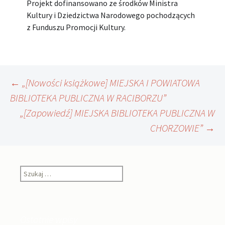
Projekt dofinansowano ze środków Ministra
Kultury i Dziedzictwa Narodowego pochodzących
z Funduszu Promocji Kultury.
Nawigacja
←
„[Nowości książkowe] MIEJSKA I POWIATOWA
BIBLIOTEKA PUBLICZNA W RACIBORZU”
„[Zapowiedź] MIEJSKA BIBLIOTEKA PUBLICZNA W
wpisu
CHORZOWIE”
→
Szukaj:
Ostatnie wpisy