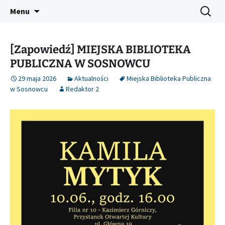
Platforma inicjatyw bibliotecznych
Przejdź
Szukaj:
Śląski Pegaz
Menu
do
treści
[Zapowiedź] MIEJSKA BIBLIOTEKA
PUBLICZNA W SOSNOWCU
29 maja 2026
Aktualności
Miejska Biblioteka Publiczna
w Sosnowcu
Redaktor 2