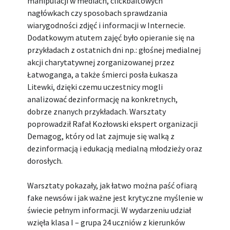
manipulacji w mediach, clickbaitowych
nagłówkach czy sposobach sprawdzania
wiarygodności zdjęć i informacji w Internecie.
Dodatkowym atutem zajęć było opieranie się na
przykładach z ostatnich dni np.: głośnej medialnej
akcji charytatywnej zorganizowanej przez
Łatwoganga, a także śmierci posła Łukasza
Litewki, dzięki czemu uczestnicy mogli
analizować dezinformację na konkretnych,
dobrze znanych przykładach. Warsztaty
poprowadził Rafał Kozłowski ekspert organizacji
Demagog, który od lat zajmuje się walką z
dezinformacją i edukacją medialną młodzieży oraz
dorosłych.
Warsztaty pokazały, jak łatwo można paść ofiarą
fake newsów i jak ważne jest krytyczne myślenie w
świecie pełnym informacji. W wydarzeniu udział
wzięła klasa I – grupa 24 uczniów z kierunków