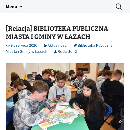
Platforma inicjatyw bibliotecznych
Przejdź
Szukaj:
Śląski Pegaz
Menu
do
treści
[Relacja] BIBLIOTEKA PUBLICZNA
MIASTA I GMINY W ŁAZACH
9 czerwca 2026
Aktualności
Biblioteka Publiczna
Miasta i Gminy w Łazach
Redaktor 2