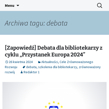
Platforma inicjatyw bibliotecznych
Przejdź
Szukaj:
Śląski Pegaz
Menu
do
treści
Archiwa tagu: debata
[Zapowiedź] Debata dla bibliotekarzy z
cyklu „Przystanek Europa 2024”
26 kwietnia 2024
Aktualności
,
Cele Zrównoważonego
Rozwoju
debata
,
szkolenia dla bibliotekarzy
,
zrównoważony
rozwój
Redaktor 1