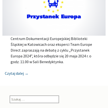
Centrum Dokumentacji Europejskiej Biblioteki
Śląskiej w Katowicach oraz eksperci Team Europe
Direct zapraszają na debatę z cyklu „Przystanek
Europa 2024”, która odbędzie się 20 maja 2024 r. o
godz. 11.00 w Sali Benedyktynka.
[Zapowiedź] Debata dla bibliotekarzy z cyklu „Prz
Czytaj dalej
→
Szukaj: