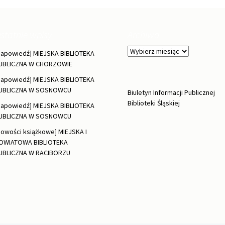
statnie wpisy
Archiwa
Archiwa
Zapowiedź] MIEJSKA BIBLIOTEKA
UBLICZNA W CHORZOWIE
Zapowiedź] MIEJSKA BIBLIOTEKA
UBLICZNA W SOSNOWCU
Biuletyn Informacji Publicznej
Biblioteki Śląskiej
Zapowiedź] MIEJSKA BIBLIOTEKA
UBLICZNA W SOSNOWCU
Nowości książkowe] MIEJSKA I
OWIATOWA BIBLIOTEKA
UBLICZNA W RACIBORZU