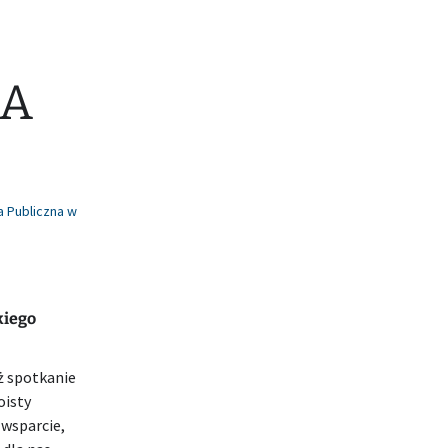
NA
a Publiczna w
kiego
uż spotkanie
oisty
 wsparcie,