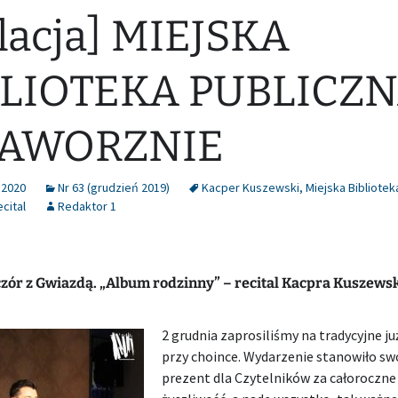
lacja] MIEJSKA
BLIOTEKA PUBLICZ
JAWORZNIE
 2020
Nr 63 (grudzień 2019)
Kacper Kuszewski
,
Miejska Bibliotek
ecital
Redaktor 1
zór z Gwiazdą. „Album rodzinny” – recital Kacpra Kuszews
2 grudnia zaprosiliśmy na tradycyjne j
przy choince. Wydarzenie stanowiło sw
prezent dla Czytelników za całoroczne