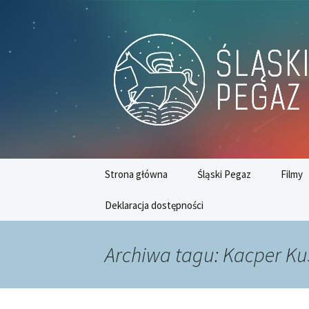
Platforma inicjatyw bibliotecz
Przejdź
do
treści
Śląski Peg
Strona główna
Śląski Pegaz
Filmy
Deklaracja dostępności
Nr 74 (grudzień 2020)
Nr 75 (styczeń 2021)
Archiwa tagu: Kacper Ku
Nr 76 (luty 2021)
Nr 77 (marzec/czerwiec
2021)