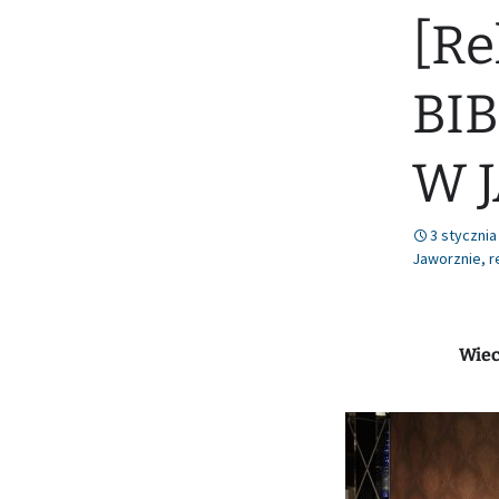
[Re
Nr 78 (lipiec/sierpień
2021)
BI
W 
3 stycznia
Jaworznie
,
r
Wiec