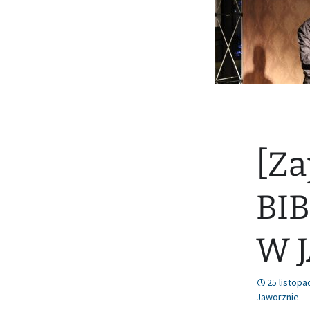
[Za
BI
W 
25 listopa
Jaworznie