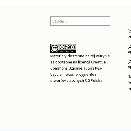
Szukaj:
O
[
P
[
P
Materiały dostępne na tej witrynie
[
są dostępne na
licencji Creative
P
Commons Uznanie autorstwa-
Użycie niekomercyjne-Bez
[
utworów zależnych 3.0 Polska
P
P