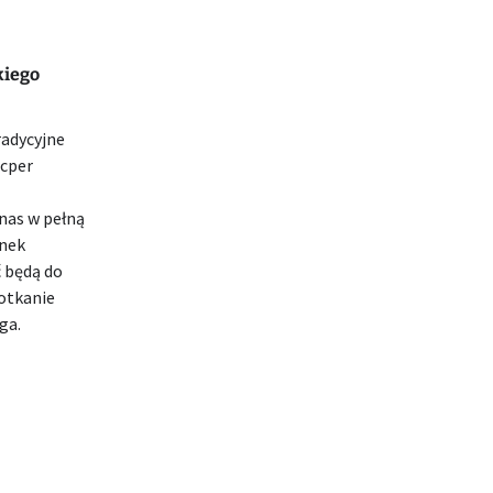
kiego
radycyjne
acper
nas w pełną
enek
 będą do
otkanie
ga.
BLICZNA W JAWORZNIE