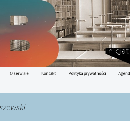
nych
az
O serwisie
Kontakt
Polityka prywatności
Agend
Cele 
Rozwo
szewski