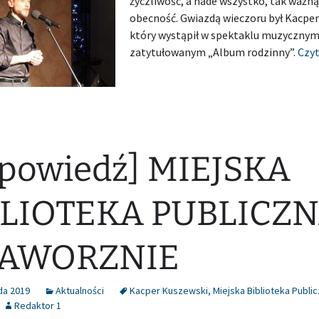
życzliwość, a nade wszystko, tak ważną
obecność. Gwiazdą wieczoru był Kacper
który wystąpił w spektaklu muzycznym
zatytułowanym „Album rodzinny”.
Czyt
powiedź] MIEJSKA
BLIOTEKA PUBLICZ
JAWORZNIE
da 2019
Aktualności
Kacper Kuszewski
,
Miejska Biblioteka Publi
Redaktor 1