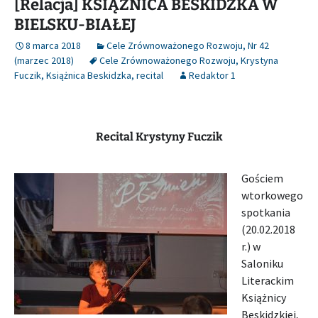
[Relacja] KSIĄŻNICA BESKIDZKA W
BIELSKU-BIAŁEJ
8 marca 2018
Cele Zrównoważonego Rozwoju
,
Nr 42
(marzec 2018)
Cele Zrównoważonego Rozwoju
,
Krystyna
Fuczik
,
Książnica Beskidzka
,
recital
Redaktor 1
Recital Krystyny Fuczik
Gościem
wtorkowego
spotkania
(20.02.2018
r.) w
Saloniku
Literackim
Książnicy
Beskidzkiej,