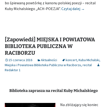
bo śpiewaną powtórkę z kanonu polskiej poezji – recital
[Relacja] MIE
Kuby Michalskiego „ACH-POEZJA”.
Czytaj dalej
→
[Zapowiedź] MIEJSKA I POWIATOWA
BIBLIOTEKA PUBLICZNA W
RACIBORZU
15 czerwca 2016
Aktualności
koncert
,
Kuba Michalski
,
Miejska i Powiatowa Biblioteka Publiczna w Raciborzu
,
recital
Redaktor 1
Biblioteka zaprasza na recital Kuby Michalskiego
Na zbliżający się koniec