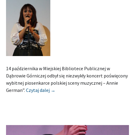
14 października w Miejskiej Bibliotece Publicznej w
Dąbrowie Górniczej odbył się niezwykły koncert poświęcony
wybitnej piosenkarce polskiej sceny muzycznej – Annie
[Relacja] MIEJSKA BIBLIOTEKA PUBLI
German”.
Czytaj dalej
→