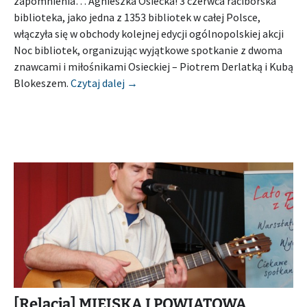
zapomnienia… Agnieszka Osiecka! 3 czerwca raciborska
biblioteka, jako jedna z 1353 bibliotek w całej Polsce,
włączyła się w obchody kolejnej edycji ogólnopolskiej akcji
Noc bibliotek, organizując wyjątkowe spotkanie z dwoma
znawcami i miłośnikami Osieckiej – Piotrem Derlatką i Kubą
[Relacja] POWIATOWA I MIEJSKA BI
Blokeszem.
Czytaj dalej
→
[Relacja] MIEJSKA I POWIATOWA