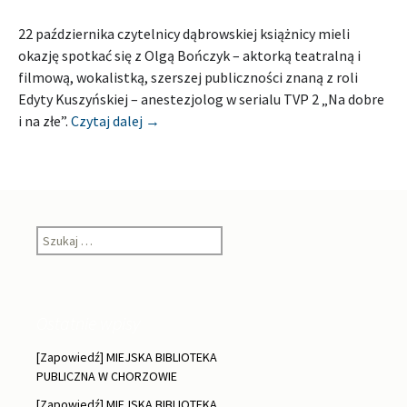
22 października czytelnicy dąbrowskiej książnicy mieli
okazję spotkać się z Olgą Bończyk – aktorką teatralną i
filmową, wokalistką, szerszej publiczności znaną z roli
Edyty Kuszyńskiej – anestezjolog w serialu TVP 2 „Na dobre
[Relacja] MIEJSKA BIBLIOTEKA PUBLIC
i na złe”.
Czytaj dalej
→
Szukaj:
Ostatnie wpisy
[Zapowiedź] MIEJSKA BIBLIOTEKA
PUBLICZNA W CHORZOWIE
[Zapowiedź] MIEJSKA BIBLIOTEKA