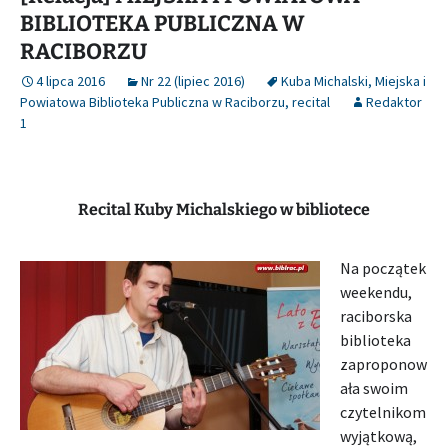
BIBLIOTEKA PUBLICZNA W
RACIBORZU
4 lipca 2016
Nr 22 (lipiec 2016)
Kuba Michalski
,
Miejska i
Powiatowa Biblioteka Publiczna w Raciborzu
,
recital
Redaktor
1
Recital Kuby Michalskiego w bibliotece
Na początek
weekendu,
raciborska
biblioteka
zaproponow
ała swoim
czytelnikom
wyjątkową,