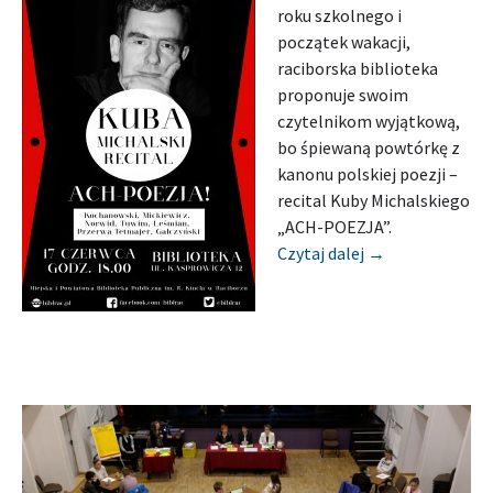
roku szkolnego i
początek wakacji,
raciborska biblioteka
proponuje swoim
czytelnikom wyjątkową,
bo śpiewaną powtórkę z
kanonu polskiej poezji –
recital Kuby Michalskiego
„ACH-POEZJA”.
[Zapowiedź] MI
Czytaj dalej
→