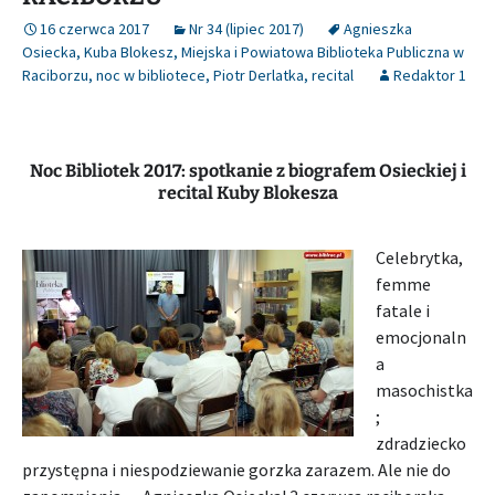
16 czerwca 2017
Nr 34 (lipiec 2017)
Agnieszka
Osiecka
,
Kuba Blokesz
,
Miejska i Powiatowa Biblioteka Publiczna w
Raciborzu
,
noc w bibliotece
,
Piotr Derlatka
,
recital
Redaktor 1
Noc Bibliotek 2017: spotkanie z biografem Osieckiej i
recital Kuby Blokesza
Celebrytka,
femme
fatale i
emocjonaln
a
masochistka
;
zdradziecko
przystępna i niespodziewanie gorzka zarazem. Ale nie do