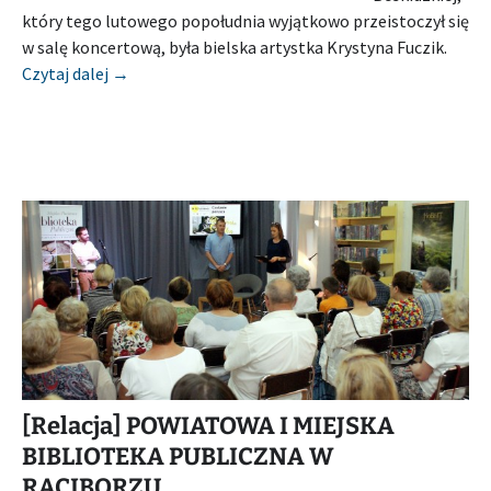
który tego lutowego popołudnia wyjątkowo przeistoczył się
w salę koncertową, była bielska artystka Krystyna Fuczik.
[Relacja] KSIĄŻNICA BESKIDZKA W BIELSKU-BIAŁ
Czytaj dalej
→
[Relacja] POWIATOWA I MIEJSKA
BIBLIOTEKA PUBLICZNA W
RACIBORZU