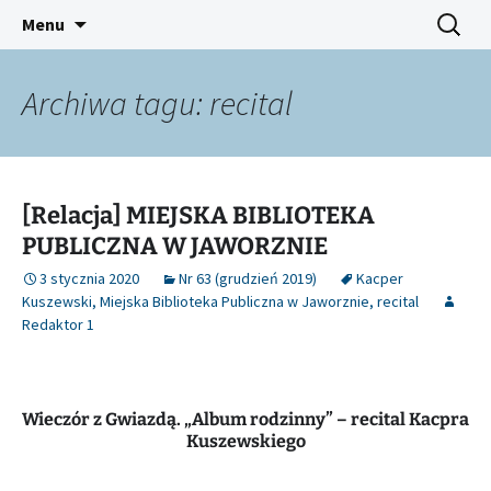
Platforma inicjatyw bibliotecznych
Przejdź
Szukaj:
Śląski Pegaz
Menu
do
treści
Archiwa tagu: recital
[Relacja] MIEJSKA BIBLIOTEKA
PUBLICZNA W JAWORZNIE
3 stycznia 2020
Nr 63 (grudzień 2019)
Kacper
Kuszewski
,
Miejska Biblioteka Publiczna w Jaworznie
,
recital
Redaktor 1
Wieczór z Gwiazdą. „Album rodzinny” – recital Kacpra
Kuszewskiego