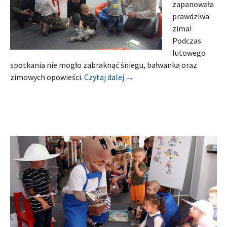
zapanowała
prawdziwa
zima!
Podczas
lutowego
spotkania nie mogło zabraknąć śniegu, bałwanka oraz
[Relacja] MIEJSKA I POWIA
zimowych opowieści.
Czytaj dalej
→