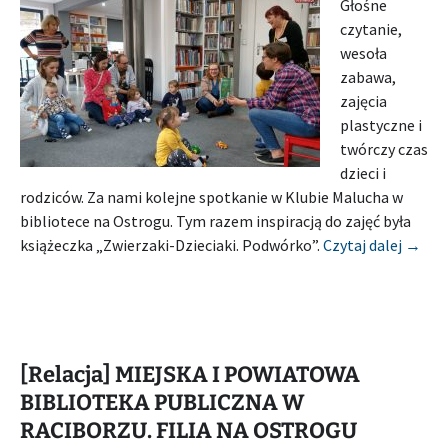
Głośne
czytanie,
wesoła
zabawa,
zajęcia
plastyczne i
twórczy czas
dzieci i
rodziców. Za nami kolejne spotkanie w Klubie Malucha w
bibliotece na Ostrogu. Tym razem inspiracją do zajęć była
[Rela
książeczka „Zwierzaki-Dzieciaki. Podwórko”.
Czytaj dalej
→
[Relacja] MIEJSKA I POWIATOWA
BIBLIOTEKA PUBLICZNA W
RACIBORZU. FILIA NA OSTROGU