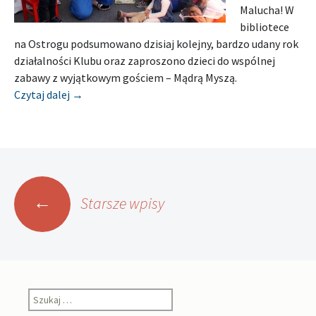
Malucha! W
bibliotece
na Ostrogu podsumowano dzisiaj kolejny, bardzo udany rok
działalności Klubu oraz zaproszono dzieci do wspólnej
zabawy z wyjątkowym gościem – Mądrą Myszą.
[Relacja] MIEJSKA I POWIATOWA BIBLIOTEKA PU
Czytaj dalej
→
Nawigacja
←
Starsze wpisy
po
wpisach
Szukaj: