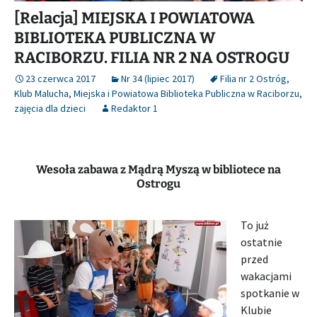
[Relacja] MIEJSKA I POWIATOWA
BIBLIOTEKA PUBLICZNA W
RACIBORZU. FILIA NR 2 NA OSTROGU
23 czerwca 2017
Nr 34 (lipiec 2017)
Filia nr 2 Ostróg
,
Klub Malucha
,
Miejska i Powiatowa Biblioteka Publiczna w Raciborzu
,
zajęcia dla dzieci
Redaktor 1
Wesoła zabawa z Mądrą Myszą w bibliotece na
Ostrogu
To już
ostatnie
przed
wakacjami
spotkanie w
Klubie