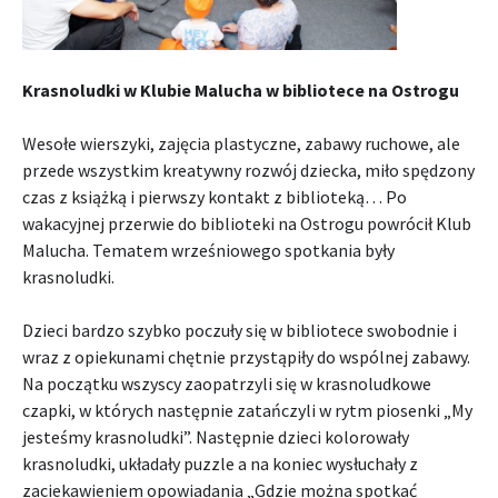
Krasnoludki w Klubie Malucha w bibliotece na Ostrogu
Wesołe wierszyki, zajęcia plastyczne, zabawy ruchowe, ale
przede wszystkim kreatywny rozwój dziecka, miło spędzony
czas z książką i pierwszy kontakt z biblioteką… Po
wakacyjnej przerwie do biblioteki na Ostrogu powrócił Klub
Malucha. Tematem wrześniowego spotkania były
krasnoludki.
Dzieci bardzo szybko poczuły się w bibliotece swobodnie i
wraz z opiekunami chętnie przystąpiły do wspólnej zabawy.
Na początku wszyscy zaopatrzyli się w krasnoludkowe
czapki, w których następnie zatańczyli w rytm piosenki „My
jesteśmy krasnoludki”. Następnie dzieci kolorowały
krasnoludki, układały puzzle a na koniec wysłuchały z
zaciekawieniem opowiadania „Gdzie można spotkać