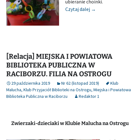
ubieranie choinki.
[Relacja] MIEJSKA I
Czytaj dalej
→
[Relacja] MIEJSKA I POWIATOWA
BIBLIOTEKA PUBLICZNA W
RACIBORZU. FILIA NA OSTROGU
29 października 2019
Nr 62 (listopad 2019)
Klub
Malucha
,
Klub Przyjaciół Biblioteki na Ostrogu
,
Miejska i Powiatowa
Biblioteka Publiczna w Raciborzu
Redaktor 1
Zwierzaki-dzieciaki w Klubie Malucha na Ostrogu