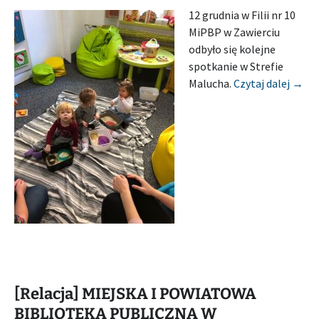
12 grudnia w Filii nr 10
MiPBP w Zawierciu
odbyło się kolejne
spotkanie w Strefie
[Rel
Malucha.
Czytaj dalej
→
[Relacja] MIEJSKA I POWIATOWA
BIBLIOTEKA PUBLICZNA W