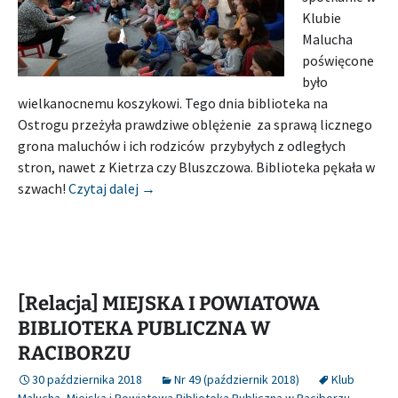
Klubie
Malucha
poświęcone
było
wielkanocnemu koszykowi. Tego dnia biblioteka na
Ostrogu przeżyła prawdziwe oblężenie za sprawą licznego
grona maluchów i ich rodziców przybyłych z odległych
stron, nawet z Kietrza czy Bluszczowa. Biblioteka pękała w
[Relacja] MIEJSKA I POWIATOWA BIBLIO
szwach!
Czytaj dalej
→
[Relacja] MIEJSKA I POWIATOWA
BIBLIOTEKA PUBLICZNA W
RACIBORZU
30 października 2018
Nr 49 (październik 2018)
Klub