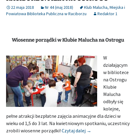
22 maja 2018
Nr 44 (maj 2018)
Klub Malucha
,
Miejska i
Powiatowa Biblioteka Publiczna w Raciborzu
Redaktor 1
Wiosenne porządki w Klubie Malucha na Ostrogu
W
działającym
w bibliotece
na Ostrogu
Klubie
Malucha
odbyły się
kolejne,
pełne atrakcji bezpłatne zajęcia animacyjne dla dzieci w
wieku od 1,5 do 3 lat. Na kwietniowym spotkaniu, uczestnicy
[Relacja] MIEJSKA I 
zrobili wiosenne porządki!
Czytaj dalej
→