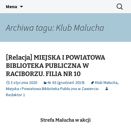
Platforma inicjatyw bibliotecznych
Przejdź
Szukaj:
Śląski Pegaz
Menu
do
treści
Archiwa tagu: Klub Malucha
[Relacja] MIEJSKA I POWIATOWA
BIBLIOTEKA PUBLICZNA W
RACIBORZU. FILIA NR 10
3 stycznia 2020
Nr 63 (grudzień 2019)
Klub Malucha
,
Miejska i Powiatowa Biblioteka Publiczna w Zawierciu
Redaktor 1
Strefa Malucha w akcji