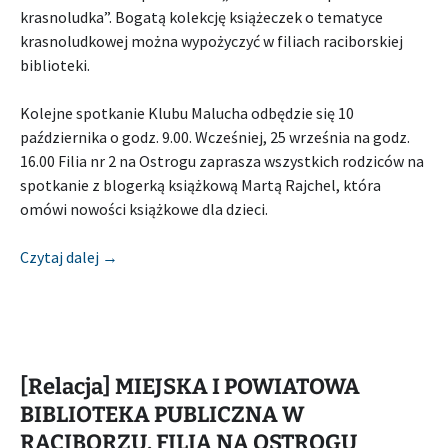
krasnoludka”. Bogatą kolekcję książeczek o tematyce
krasnoludkowej można wypożyczyć w filiach raciborskiej
biblioteki.
Kolejne spotkanie Klubu Malucha odbędzie się 10
października o godz. 9.00. Wcześniej, 25 września na godz.
16.00 Filia nr 2 na Ostrogu zaprasza wszystkich rodziców na
spotkanie z blogerką książkową Martą Rajchel, która
omówi nowości książkowe dla dzieci.
[Relacja] MIEJSKA I POWIATOWA BIBLIOTEKA P
Czytaj dalej
→
[Relacja] MIEJSKA I POWIATOWA
BIBLIOTEKA PUBLICZNA W
RACIBORZU. FILIA NA OSTROGU