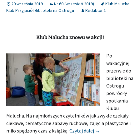
20 września 2019
Nr 60 (wrzesień 2019)
Klub Malucha
,
Klub Przyjaciół Biblioteki na Ostrogu
Redaktor 1
Klub Malucha znowu w akcji!
Po
wakacyjnej
przerwie do
biblioteki na
Ostrogu
powróciły
spotkania
Klubu
Malucha. Na najmłodszych czytelników jak zwykle czekały
ciekawe, tematyczne zabawy ruchowe, zajęcia plastyczne i
[Relacja] MIEJSKA 
miło spędzony czas z książką.
Czytaj dalej
→