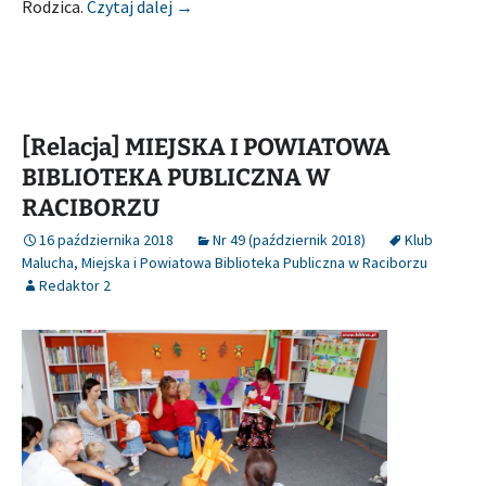
[Relacja] MIEJSKA I POWIATOWA BIBLI
Rodzica.
Czytaj dalej
→
[Relacja] MIEJSKA I POWIATOWA
BIBLIOTEKA PUBLICZNA W
RACIBORZU
16 października 2018
Nr 49 (październik 2018)
Klub
Malucha
,
Miejska i Powiatowa Biblioteka Publiczna w Raciborzu
Redaktor 2