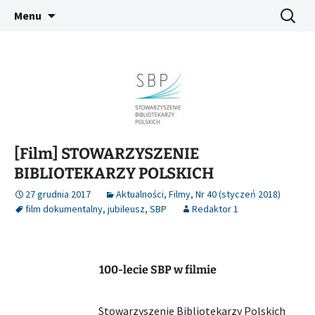
Platforma inicjatyw bibliotecznych
Przejdź
Szukaj:
Śląski Pegaz
Menu
do
treści
[Film] STOWARZYSZENIE
BIBLIOTEKARZY POLSKICH
27 grudnia 2017
Aktualności
,
Filmy
,
Nr 40 (styczeń 2018)
film dokumentalny
,
jubileusz
,
SBP
Redaktor 1
100-lecie SBP w filmie
Stowarzyszenie Bibliotekarzy Polskich