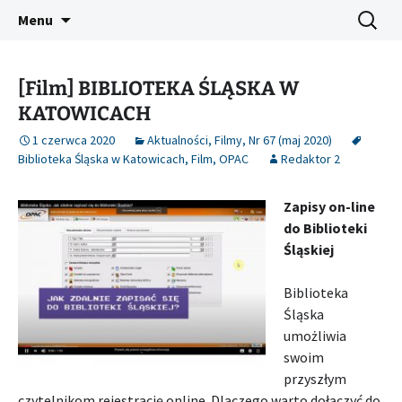
Platforma inicjatyw bibliotecznych
Przejdź
Szukaj:
Śląski Pegaz
Menu
do
treści
[Film] BIBLIOTEKA ŚLĄSKA W
KATOWICACH
1 czerwca 2020
Aktualności
,
Filmy
,
Nr 67 (maj 2020)
Biblioteka Śląska w Katowicach
,
Film
,
OPAC
Redaktor 2
Zapisy on-line
do Biblioteki
Śląskiej
Biblioteka
Śląska
umożliwia
swoim
przyszłym
czytelnikom rejestrację online. Dlaczego warto dołączyć do