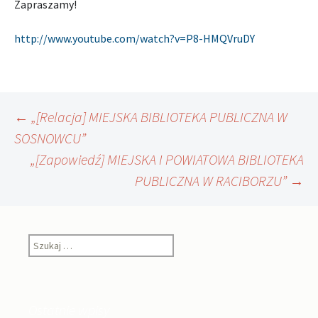
Zapraszamy!
http://www.youtube.com/watch?v=P8-HMQVruDY
Nawigacja
←
„[Relacja] MIEJSKA BIBLIOTEKA PUBLICZNA W
SOSNOWCU”
„[Zapowiedź] MIEJSKA I POWIATOWA BIBLIOTEKA
wpisu
PUBLICZNA W RACIBORZU”
→
Szukaj:
Ostatnie wpisy