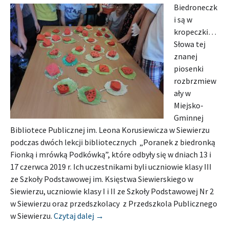
Biedroneczk
i są w
kropeczki…
Słowa tej
znanej
piosenki
rozbrzmiew
ały w
Miejsko-
Gminnej
Bibliotece Publicznej im. Leona Korusiewicza w Siewierzu
podczas dwóch lekcji bibliotecznych „Poranek z biedronką
Fionką i mrówką Podkówką”, które odbyły się w dniach 13 i
17 czerwca 2019 r. Ich uczestnikami byli uczniowie klasy III
ze Szkoły Podstawowej im. Księstwa Siewierskiego w
Siewierzu, uczniowie klasy I i II ze Szkoły Podstawowej Nr 2
w Siewierzu oraz przedszkolacy z Przedszkola Publicznego
[Relacja] MIEJSKO-POWIATOWA BIB
w Siewierzu.
Czytaj dalej
→