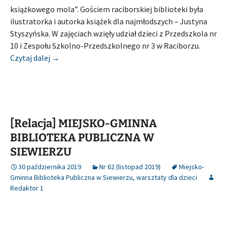
książkowego mola”. Gościem raciborskiej biblioteki była
ilustratorka i autorka książek dla najmłodszych – Justyna
Styszyńska. W zajęciach wzięły udział dzieci z Przedszkola nr
10 i Zespołu Szkolno-Przedszkolnego nr 3 w Raciborzu.
[Relacja] MIEJSKA I POWIATOWA BIBLIOTEKA P
Czytaj dalej
→
[Relacja] MIEJSKO-GMINNA
BIBLIOTEKA PUBLICZNA W
SIEWIERZU
30 października 2019
Nr 62 (listopad 2019)
Miejsko-
Gminna Biblioteka Publiczna w Siewierzu
,
warsztaty dla dzieci
Redaktor 1