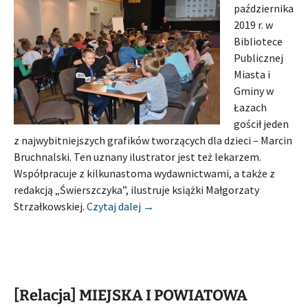
października
2019 r. w
Bibliotece
Publicznej
Miasta i
Gminy w
Łazach
gościł jeden
z najwybitniejszych grafików tworzących dla dzieci – Marcin
Bruchnalski. Ten uznany ilustrator jest też lekarzem.
Współpracuje z kilkunastoma wydawnictwami, a także z
redakcją „Świerszczyka”, ilustruje książki Małgorzaty
[Relacja] BIBLIOTEKA PUBLICZNA
Strzałkowskiej.
Czytaj dalej
→
[Relacja] MIEJSKA I POWIATOWA