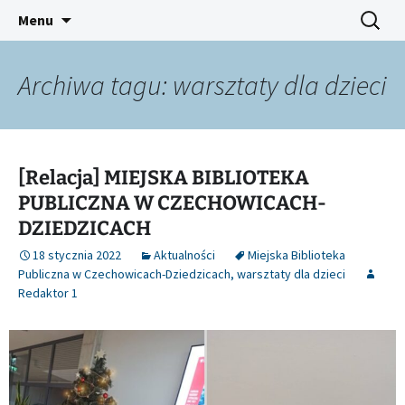
Platforma inicjatyw bibliotecznych
Przejdź
Szukaj:
Śląski Pegaz
Menu
do
treści
Archiwa tagu: warsztaty dla dzieci
[Relacja] MIEJSKA BIBLIOTEKA
PUBLICZNA W CZECHOWICACH-
DZIEDZICACH
18 stycznia 2022
Aktualności
Miejska Biblioteka
Publiczna w Czechowicach-Dziedzicach
,
warsztaty dla dzieci
Redaktor 1