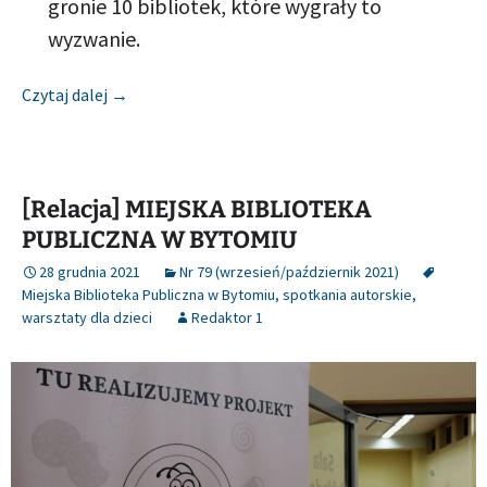
gronie 10 bibliotek, które wygrały to
wyzwanie.
[Relacja] GMINNA BIBLIOTEKA PUBLICZNA W BES
Czytaj dalej
→
[Relacja] MIEJSKA BIBLIOTEKA
PUBLICZNA W BYTOMIU
28 grudnia 2021
Nr 79 (wrzesień/październik 2021)
Miejska Biblioteka Publiczna w Bytomiu
,
spotkania autorskie
,
warsztaty dla dzieci
Redaktor 1