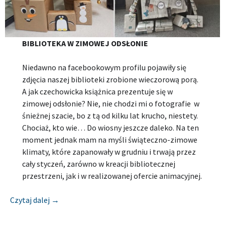
BIBLIOTEKA W ZIMOWEJ ODSŁONIE
Niedawno na facebookowym profilu pojawiły się
zdjęcia naszej biblioteki zrobione wieczorową porą.
A jak czechowicka książnica prezentuje się w
zimowej odsłonie? Nie, nie chodzi mi o fotografie w
śnieżnej szacie, bo z tą od kilku lat krucho, niestety.
Chociaż, kto wie… Do wiosny jeszcze daleko. Na ten
moment jednak mam na myśli świąteczno-zimowe
klimaty, które zapanowały w grudniu i trwają przez
cały styczeń, zarówno w kreacji bibliotecznej
przestrzeni, jak i w realizowanej ofercie animacyjnej.
[Relacja] MIEJSKA BIBLIOTEKA PUBLICZNA W C
Czytaj dalej
→