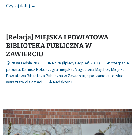
[Relacja] MIEJSKA BIBLIOTEKA PUBLICZNA W BY
Czytaj dalej
→
[Relacja] MIEJSKA I POWIATOWA
BIBLIOTEKA PUBLICZNA W
ZAWIERCIU
28 września 2021
Nr 78 (lipiec/sierpień 2021)
czerpanie
papieru
,
Dariusz Rekosz
,
gra miejska
,
Magdalena Majcher
,
Miejska i
Powiatowa Biblioteka Publiczna w Zawierciu
,
spotkanie autorskie
,
warsztaty dla dzieci
Redaktor 1