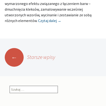
wymarzonego efektu związanego z łączeniem barw –
dmuchnięcia kleksów, zamalowywanie wcześniej
utworzonych wzorów, wycinanie i zestawianie ze sobą
[Relacja] MIEJSKA BIBLIOT
różnych elementów.
Czytaj dalej
→
Nawigacja
←
Starsze wpisy
po
wpisach
Szukaj: