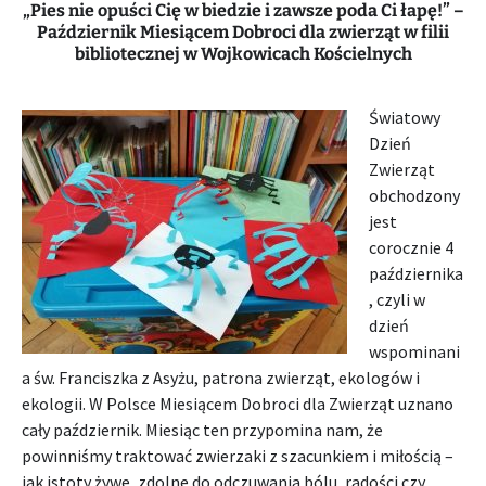
„Pies nie opuści Cię w biedzie i zawsze poda Ci łapę!” –
Październik Miesiącem Dobroci dla zwierząt w filii
bibliotecznej w Wojkowicach Kościelnych
Światowy
Dzień
Zwierząt
obchodzony
jest
corocznie 4
października
, czyli w
dzień
wspominani
a św. Franciszka z Asyżu, patrona zwierząt, ekologów i
ekologii. W Polsce Miesiącem Dobroci dla Zwierząt uznano
cały październik. Miesiąc ten przypomina nam, że
powinniśmy traktować zwierzaki z szacunkiem i miłością –
jak istoty żywe, zdolne do odczuwania bólu, radości czy