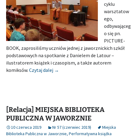
cyklu
warsztatow
ego,
odbywająceg
o się pn.
PICTURE-
BOOK, zaprosiliśmy uczniów jednej z jaworznickich szkół
podstawowych na spotkanie z Danielem de Latour –
ilustratorem książek i czasopism, a także autorem
[Relacja] MIEJSKA BIBLIOTEKA PUBL
komiksów.
Czytaj dalej
→
[Relacja] MIEJSKA BIBLIOTEKA
PUBLICZNA W JAWORZNIE
10 czerwca 2019
Nr 57 (czerwiec 2019)
Miejska
Biblioteka Publiczna w Jaworznie
,
Performatywna książka