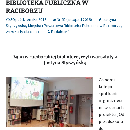
BIBLIOTEKA PUBLICZNA W
RACIBORZU
30 października 2019
Nr 62 (listopad 2019)
Justyna
Styszyńska
,
Miejska i Powiatowa Biblioteka Publiczna w Raciborzu
,
warsztaty dla dzieci
Redaktor 1
Łąka w raciborskiej bibliotece, czyli warsztaty z
Justyną Styszyńską
Za nami
kolejne
spotkanie
organizowa
ne w ramach
projektu „Od
przedszkola
do