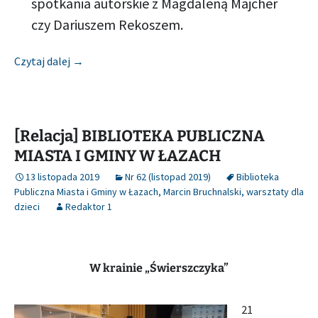
spotkania autorskie z Magdaleną Majcher
czy Dariuszem Rekoszem.
[Relacja] MIEJSKA I POWIATOWA BIBLIOTEKA PU
Czytaj dalej
→
[Relacja] BIBLIOTEKA PUBLICZNA
MIASTA I GMINY W ŁAZACH
13 listopada 2019
Nr 62 (listopad 2019)
Biblioteka
Publiczna Miasta i Gminy w Łazach
,
Marcin Bruchnalski
,
warsztaty dla
dzieci
Redaktor 1
W krainie „Świerszczyka”
21