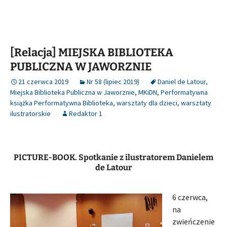
[Relacja] MIEJSKA BIBLIOTEKA
PUBLICZNA W JAWORZNIE
21 czerwca 2019
Nr 58 (lipiec 2019)
Daniel de Latour
,
Miejska Biblioteka Publiczna w Jaworznie
,
MKiDN
,
Performatywna
książka Performatywna Biblioteka
,
warsztaty dla dzieci
,
warsztaty
ilustratorskie
Redaktor 1
PICTURE-BOOK. Spotkanie z ilustratorem Danielem
de Latour
6 czerwca,
na
zwieńczenie