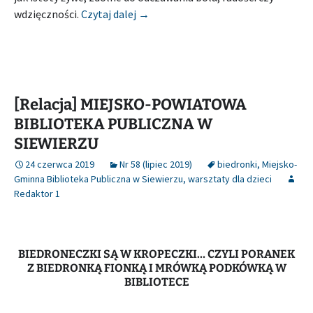
[Relacja] MIEJSKO-GMINNA BIBLI
wdzięczności.
Czytaj dalej
→
[Relacja] MIEJSKO-POWIATOWA
BIBLIOTEKA PUBLICZNA W
SIEWIERZU
24 czerwca 2019
Nr 58 (lipiec 2019)
biedronki
,
Miejsko-
Gminna Biblioteka Publiczna w Siewierzu
,
warsztaty dla dzieci
Redaktor 1
BIEDRONECZKI SĄ W KROPECZKI… CZYLI PORANEK
Z BIEDRONKĄ FIONKĄ I MRÓWKĄ PODKÓWKĄ W
BIBLIOTECE