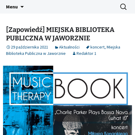
Platforma inicjatyw bibliotecznych
Przejdź
Szukaj:
Śląski Pegaz
Menu
do
treści
[Zapowiedź] MIEJSKA BIBLIOTEKA
PUBLICZNA W JAWORZNIE
29 października 2021
Aktualności
koncert
,
Miejska
Biblioteka Publiczna w Jaworznie
Redaktor 1