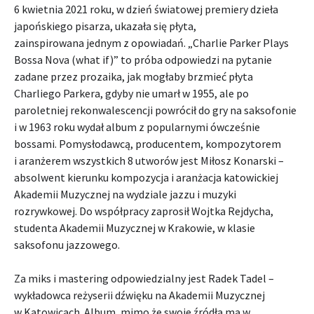
6 kwietnia 2021 roku, w dzień światowej premiery dzieła
japońskiego pisarza, ukazała się płyta,
zainspirowana jednym z opowiadań. „Charlie Parker Plays
Bossa Nova (what if)” to próba odpowiedzi na pytanie
zadane przez prozaika, jak mogłaby brzmieć płyta
Charliego Parkera, gdyby nie umarł w 1955, ale po
paroletniej rekonwalescencji powrócił do gry na saksofonie
i w 1963 roku wydał album z popularnymi ówcześnie
bossami. Pomysłodawcą, producentem, kompozytorem
i aranżerem wszystkich 8 utworów jest Miłosz Konarski –
absolwent kierunku kompozycja i aranżacja katowickiej
Akademii Muzycznej na wydziale jazzu i muzyki
rozrywkowej. Do współpracy zaprosił Wojtka Rejdycha,
studenta Akademii Muzycznej w Krakowie, w klasie
saksofonu jazzowego.
Za miks i mastering odpowiedzialny jest Radek Tadel –
wykładowca reżyserii dźwięku na Akademii Muzycznej
w Katowicach. Album, mimo że swoje źródła ma w