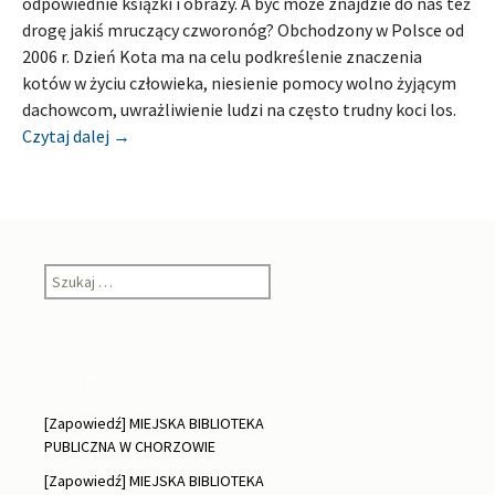
odpowiednie książki i obrazy. A być może znajdzie do nas też
drogę jakiś mruczący czworonóg? Obchodzony w Polsce od
2006 r. Dzień Kota ma na celu podkreślenie znaczenia
kotów w życiu człowieka, niesienie pomocy wolno żyjącym
dachowcom, uwrażliwienie ludzi na często trudny koci los.
[Zapowiedź] MIEJSKA BIBLIOTEKA PUBLICZNA W
Czytaj dalej
→
Szukaj:
Ostatnie wpisy
[Zapowiedź] MIEJSKA BIBLIOTEKA
PUBLICZNA W CHORZOWIE
[Zapowiedź] MIEJSKA BIBLIOTEKA