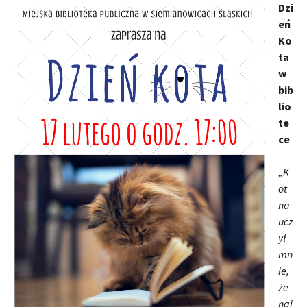
Dzi
eń
Ko
ta
w
bib
lio
te
ce
„K
ot
na
ucz
ył
mn
ie,
że
naj