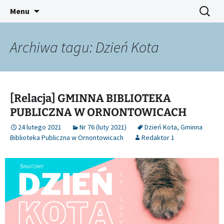
Platforma inicjatyw bibliotecznych
Przejdź
Szukaj:
Śląski Pegaz
Menu
do
treści
Archiwa tagu: Dzień Kota
[Relacja] GMINNA BIBLIOTEKA
PUBLICZNA W ORNONTOWICACH
24 lutego 2021
Nr 76 (luty 2021)
Dzień Kota
,
Gminna
Biblioteka Publiczna w Ornontowicach
Redaktor 1