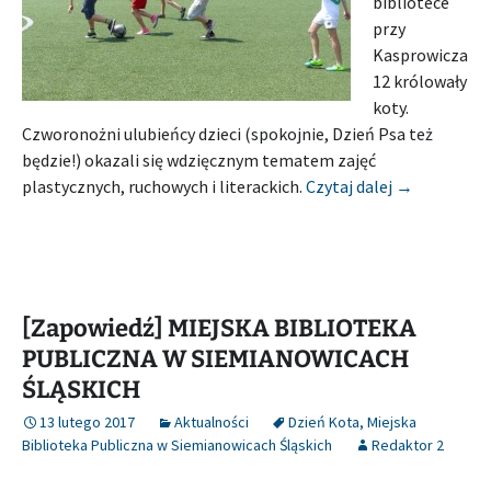
bibliotece
przy
Kasprowicza
12 królowały
koty.
Czworonożni ulubieńcy dzieci (spokojnie, Dzień Psa też
będzie!) okazali się wdzięcznym tematem zajęć
[Relacja] 
plastycznych, ruchowych i literackich.
Czytaj dalej
→
[Zapowiedź] MIEJSKA BIBLIOTEKA
PUBLICZNA W SIEMIANOWICACH
ŚLĄSKICH
13 lutego 2017
Aktualności
Dzień Kota
,
Miejska
Biblioteka Publiczna w Siemianowicach Śląskich
Redaktor 2