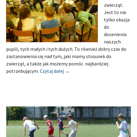
zwierząt.
Jest to nie
tylko okazja
do
docenienia
naszych
pupili, tych małych i tych dużych. To również dobry czas do
zastanowienia się nad tym, jaki mamy stosunek do
zwierząt, a także jak możemy pomóc najbardziej
[Relacja] MIEJSKO-GMINNA BIBL
potrzebującym.
Czytaj dalej
→