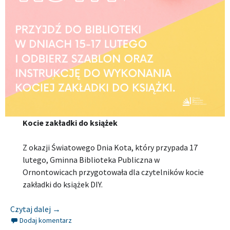
Kocie zakładki do książek
Z okazji Światowego Dnia Kota, który przypada 17
lutego, Gminna Biblioteka Publiczna w
Ornontowicach przygotowała dla czytelników kocie
zakładki do książek DIY.
[Relacja] GMINNA BIBLIOTEKA PUBLICZNA W O
Czytaj dalej
→
Dodaj komentarz