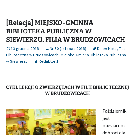
[Relacja] MIEJSKO-GMINNA
BIBLIOTEKA PUBLICZNA W
SIEWIERZU. FILIA W BRUDZOWICACH
13 grudnia 2018
Nr 50 (listopad 2018)
Dzień Kota
,
Filia
Biblioteczna w Brudzowicach
,
Miejsko-Gminna Biblioteka Publiczna
w Siewierzu
Redaktor 1
CYKL LEKCJI O ZWIERZĘTACH W FILII BIBLIOTECZNEJ
W BRUDZOWICACH
Październik
jest
miesiącem
dobroci dla