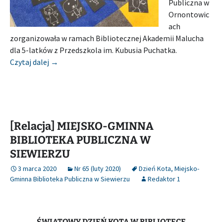
Publiczna w
Ornontowic
ach
zorganizowała w ramach Bibliotecznej Akademii Malucha
dla 5-latków z Przedszkola im. Kubusia Puchatka.
[Relacja] GMINNA BIBLIOTEKA PUBLICZNA W O
Czytaj dalej
→
[Relacja] MIEJSKO-GMINNA
BIBLIOTEKA PUBLICZNA W
SIEWIERZU
3 marca 2020
Nr 65 (luty 2020)
Dzień Kota
,
Miejsko-
Gminna Biblioteka Publiczna w Siewierzu
Redaktor 1
ŚWIATOWY DZIEŃ KOTA W BIBLIOTECE