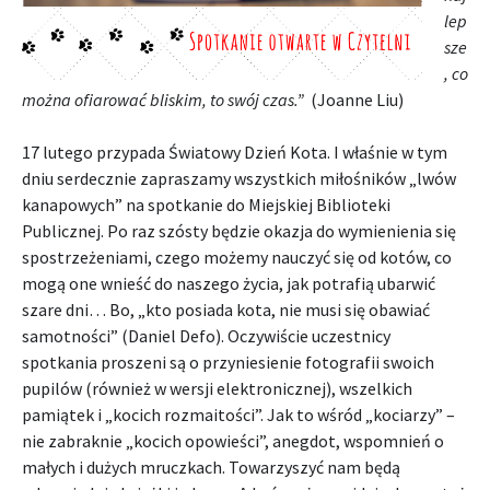
lep
sze
, co
można ofiarować bliskim, to swój czas.”
(Joanne Liu)
17 lutego przypada Światowy Dzień Kota. I właśnie w tym
dniu serdecznie zapraszamy wszystkich miłośników „lwów
kanapowych” na spotkanie do Miejskiej Biblioteki
Publicznej. Po raz szósty będzie okazja do wymienienia się
spostrzeżeniami, czego możemy nauczyć się od kotów, co
mogą one wnieść do naszego życia, jak potrafią ubarwić
szare dni… Bo, „kto posiada kota, nie musi się obawiać
samotności” (Daniel Defo). Oczywiście uczestnicy
spotkania proszeni są o przyniesienie fotografii swoich
pupilów (również w wersji elektronicznej), wszelkich
pamiątek i „kocich rozmaitości”. Jak to wśród „kociarzy” –
nie zabraknie „kocich opowieści”, anegdot, wspomnień o
małych i dużych mruczkach. Towarzyszyć nam będą