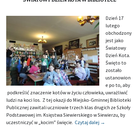
Dzień 17
lutego
obchodzony
jest jako
Światowy
Dzień Kota.
Święto to
zostało
ustanowion
e po to, aby
podkreślić znaczenie kotów w życiu człowieka, uwrażliwić
ludzi na koci los. Z tej okazji do Miejsko-Gminnej Biblioteki
Publicznej zawitali uczniowie trzech klas drugich ze Szkoły
Podstawowej im. Księstwa Siewierskiego w Siewierzu, by
[Relacja] MIEJS
uczestniczyć w „kocim” święcie.
Czytaj dalej
→