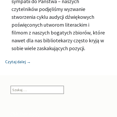
sympatii do Państwa – naszych
czytelników podjęliśmy wyzwanie
stworzenia cyklu audycji dźwiękowych
poświęconych utworom literackim i
filmom z naszych bogatych zbiorów, które
nawet dla nas bibliotekarzy często kryją w
sobie wiele zaskakujących pozycji.
[Zapowiedź] MIEJSKA BIBLIOTEKA PUBLICZNA W
Czytaj dalej
→
Szukaj:
Ostatnie wpisy