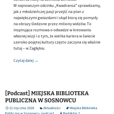
W najnowszym odcinku „Kwadransa” sprawdzamy,
jak z młodzieńczej pasji przejść na plan z
największymi gwiazdami i skąd biorą się pomysły
na obrazy śledzone przez miliony widzów. To
inspirująca rozmowa o odwadze w kreowaniu
własnej wizji i o tym, że wielka kariera w świecie
szeroko pojętej kultury często zaczyna się właśnie
tutaj – w Zagłębiu.
[Talk-show] MIEJSKA BIBLIOTEKA PUBLICZ
Czytaj dalej
→
[Podcast] MIEJSKA BIBLIOTEKA
PUBLICZNA W SOSNOWCU
22 stycznia 2026
Aktualności
Miejska Biblioteka
Publiczna w Sosnowcu
,
podcast
Redaktor 2