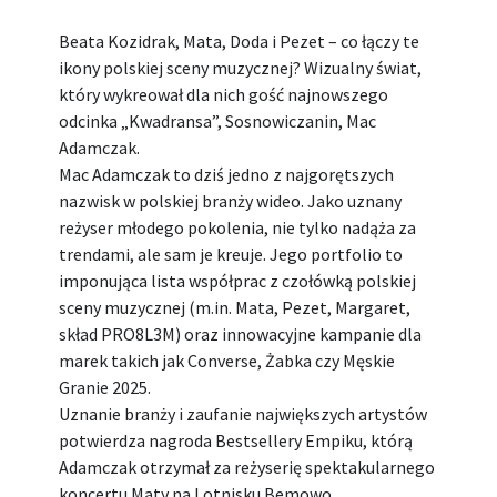
Beata Kozidrak, Mata, Doda i Pezet – co łączy te
ikony polskiej sceny muzycznej? Wizualny świat,
który wykreował dla nich gość najnowszego
odcinka „Kwadransa”, Sosnowiczanin, Mac
Adamczak.
Mac Adamczak to dziś jedno z najgorętszych
nazwisk w polskiej branży wideo. Jako uznany
reżyser młodego pokolenia, nie tylko nadąża za
trendami, ale sam je kreuje. Jego portfolio to
imponująca lista współprac z czołówką polskiej
sceny muzycznej (m.in. Mata, Pezet, Margaret,
skład PRO8L3M) oraz innowacyjne kampanie dla
marek takich jak Converse, Żabka czy Męskie
Granie 2025.
Uznanie branży i zaufanie największych artystów
potwierdza nagroda Bestsellery Empiku, którą
Adamczak otrzymał za reżyserię spektakularnego
koncertu Maty na Lotnisku Bemowo.