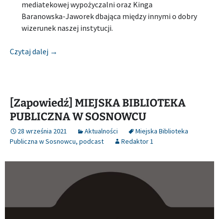
mediatekowej wypożyczalni oraz Kinga
Baranowska-Jaworek dbająca między innymi o dobry
wizerunek naszej instytucji.
[Zapowiedź] MIEJSKA BIBLIOTEKA PUBLICZNA 
Czytaj dalej
→
[Zapowiedź] MIEJSKA BIBLIOTEKA
PUBLICZNA W SOSNOWCU
28 września 2021
Aktualności
Miejska Biblioteka
Publiczna w Sosnowcu
,
podcast
Redaktor 1