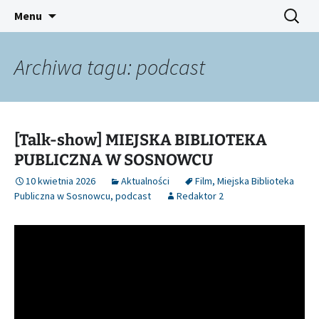
Platforma inicjatyw bibliotecznych
Przejdź
Szukaj:
Śląski Pegaz
Menu
do
treści
Archiwa tagu: podcast
[Talk-show] MIEJSKA BIBLIOTEKA
PUBLICZNA W SOSNOWCU
10 kwietnia 2026
Aktualności
Film
,
Miejska Biblioteka
Publiczna w Sosnowcu
,
podcast
Redaktor 2