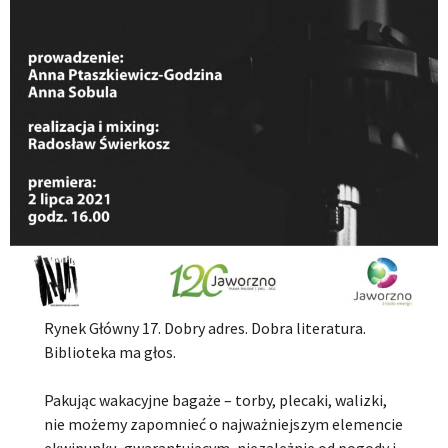
Rynek Główny 17. Dobry adres. Dobra literatura.
Biblioteka ma głos.
Pakując wakacyjne bagaże – torby, plecaki, walizki,
nie możemy zapomnieć o najważniejszym elemencie
ekwipunku, gwarantującym, niezależnie od pogody i