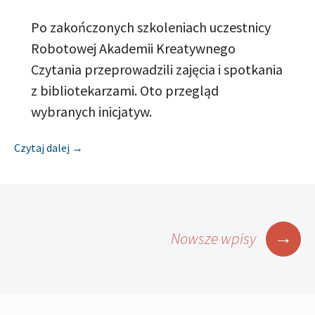
Po zakończonych szkoleniach uczestnicy
Robotowej Akademii Kreatywnego
Czytania przeprowadzili zajęcia i spotkania
z bibliotekarzami. Oto przegląd
wybranych inicjatyw.
[Relacja] BIBLIOTEKA ŚLĄSKA W KATOWICACH
Czytaj dalej
→
Nawigacja
→
Nowsze wpisy
po