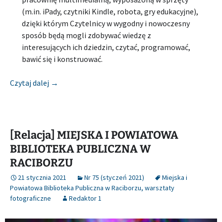
(m.in. iPady, czytniki Kindle, robota, gry edukacyjne),
dzięki którym Czytelnicy w wygodny i nowoczesny
sposób będą mogli zdobywać wiedzę z
interesujących ich dziedzin, czytać, programować,
bawić się i konstruować.
[Relacja] MIEJSKA BIBLIOTEKA PUBLICZNA W S
Czytaj dalej
→
[Relacja] MIEJSKA I POWIATOWA
BIBLIOTEKA PUBLICZNA W
RACIBORZU
21 stycznia 2021
Nr 75 (styczeń 2021)
Miejska i
Powiatowa Biblioteka Publiczna w Raciborzu
,
warsztaty
fotograficzne
Redaktor 1