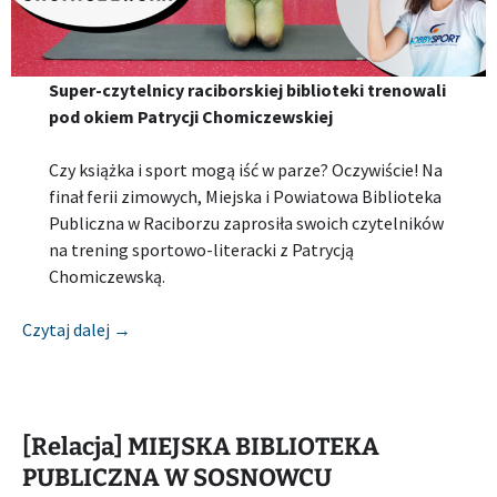
Super-czytelnicy raciborskiej biblioteki trenowali
pod okiem Patrycji Chomiczewskiej
Czy książka i sport mogą iść w parze? Oczywiście! Na
finał ferii zimowych, Miejska i Powiatowa Biblioteka
Publiczna w Raciborzu zaprosiła swoich czytelników
na trening sportowo-literacki z Patrycją
Chomiczewską.
[Relacja] MIEJSKA I POWIATOWA BIBLIOTEKA P
Czytaj dalej
→
[Relacja] MIEJSKA BIBLIOTEKA
PUBLICZNA W SOSNOWCU