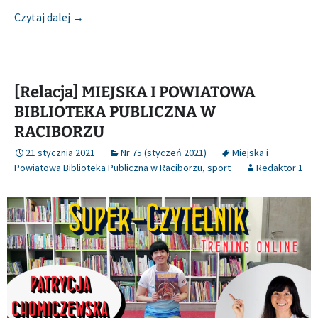
[Relacja] MIEJSKA I POWIATOWA BIBLIOTEKA P
Czytaj dalej
→
[Relacja] MIEJSKA I POWIATOWA
BIBLIOTEKA PUBLICZNA W
RACIBORZU
21 stycznia 2021
Nr 75 (styczeń 2021)
Miejska i
Powiatowa Biblioteka Publiczna w Raciborzu
,
sport
Redaktor 1