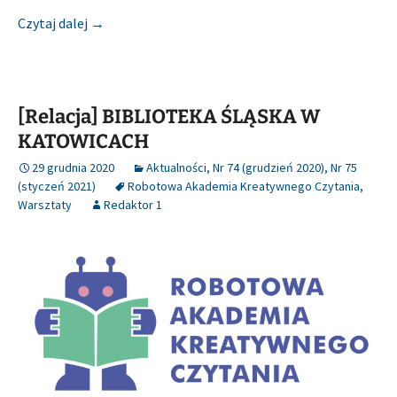
[Zapowiedź] Nowości Wydawnictwa SBP
Czytaj dalej
→
[Relacja] BIBLIOTEKA ŚLĄSKA W
KATOWICACH
29 grudnia 2020
Aktualności
,
Nr 74 (grudzień 2020)
,
Nr 75
(styczeń 2021)
Robotowa Akademia Kreatywnego Czytania
,
Warsztaty
Redaktor 1