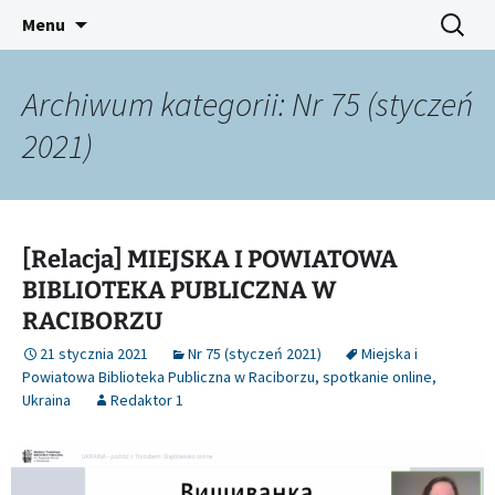
Platforma inicjatyw bibliotecznych
Przejdź
Szukaj:
Śląski Pegaz
Menu
do
treści
Archiwum kategorii: Nr 75 (styczeń
2021)
[Relacja] MIEJSKA I POWIATOWA
BIBLIOTEKA PUBLICZNA W
RACIBORZU
21 stycznia 2021
Nr 75 (styczeń 2021)
Miejska i
Powiatowa Biblioteka Publiczna w Raciborzu
,
spotkanie online
,
Ukraina
Redaktor 1