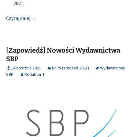
2021.
[Relacja] MIEJSKA I POWIATOWA BIBLIOTEKA P
Czytaj dalej
→
[Zapowiedź] Nowości Wydawnictwa
SBP
14 stycznia 2021
Nr 75 (styczeń 2021)
Wydawnictwo
SBP
Redaktor 1