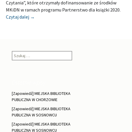
Czytania”, które otrzymały dofinansowanie ze środków
MKiDN w ramach programu Partnerstwo dla książki 2020.
[Zapowiedź] BIBLIOTEKA ŚLĄSKA W KATOWICACH
Czytaj dalej
→
Szukaj:
Ostatnie wpisy
[Zapowiedź] MIEJSKA BIBLIOTEKA
PUBLICZNA W CHORZOWIE
[Zapowiedź] MIEJSKA BIBLIOTEKA
PUBLICZNA W SOSNOWCU
[Zapowiedź] MIEJSKA BIBLIOTEKA
PUBLICZNA W SOSNOWCU