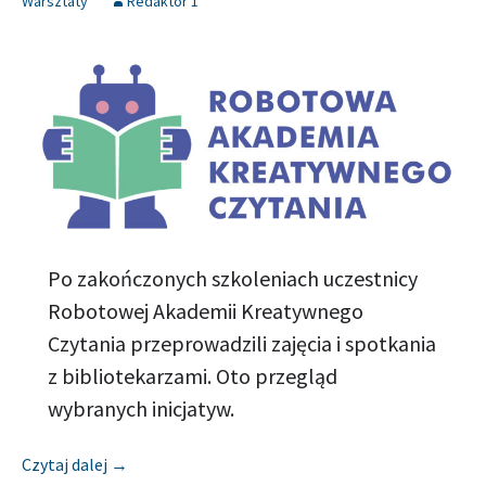
Warsztaty
Redaktor 1
Po zakończonych szkoleniach uczestnicy
Robotowej Akademii Kreatywnego
Czytania przeprowadzili zajęcia i spotkania
z bibliotekarzami. Oto przegląd
wybranych inicjatyw.
[Relacja] BIBLIOTEKA ŚLĄSKA W KATOWICACH
Czytaj dalej
→