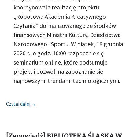
koordynowała realizację projektu
„Robotowa Akademia Kreatywnego
Czytania” dofinansowanego ze środków
finansowych Ministra Kultury, Dziedzictwa
Narodowego i Sportu. W piątek, 18 grudnia
2020 r., o godz. 10:00 rozpocznie się
seminarium online, które podsumuje
projekt i pozwoli na zapoznanie się
najnowszymi trendami technologicznymi.
[Zapowiedź] BIBLIOTEKA ŚLĄSKA W KATOWICACH
Czytaj dalej
→
[Zapowiedź] BIBLIOTEKA ŚLĄSKA W