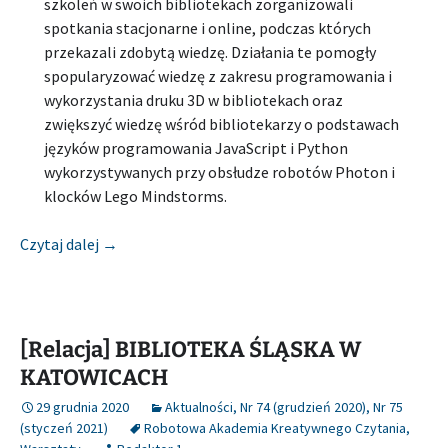
szkoleń w swoich bibliotekach zorganizowali
spotkania stacjonarne i online, podczas których
przekazali zdobytą wiedzę. Działania te pomogły
spopularyzować wiedzę z zakresu programowania i
wykorzystania druku 3D w bibliotekach oraz
zwiększyć wiedzę wśród bibliotekarzy o podstawach
języków programowania JavaScript i Python
wykorzystywanych przy obsłudze robotów Photon i
klocków Lego Mindstorms.
[Relacja] BIBLIOTEKA ŚLĄSKA W KATOWICACH
Czytaj dalej
→
[Relacja] BIBLIOTEKA ŚLĄSKA W
KATOWICACH
29 grudnia 2020
Aktualności
,
Nr 74 (grudzień 2020)
,
Nr 75
(styczeń 2021)
Robotowa Akademia Kreatywnego Czytania
,