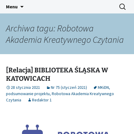
Platforma inicjatyw bibliotecznych
Przejdź
Szukaj:
Śląski Pegaz
Menu
do
treści
Archiwa tagu: Robotowa
Akademia Kreatywnego Czytania
[Relacja] BIBLIOTEKA ŚLĄSKA W
KATOWICACH
28 stycznia 2021
Nr 75 (styczeń 2021)
MKiDN
,
podsumowanie projektu
,
Robotowa Akademia Kreatywnego
Czytania
Redaktor 1