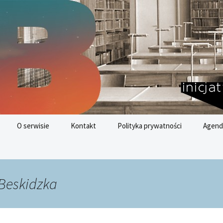
nych
az
O serwisie
Kontakt
Polityka prywatności
Agend
Cele 
Rozwo
 Beskidzka