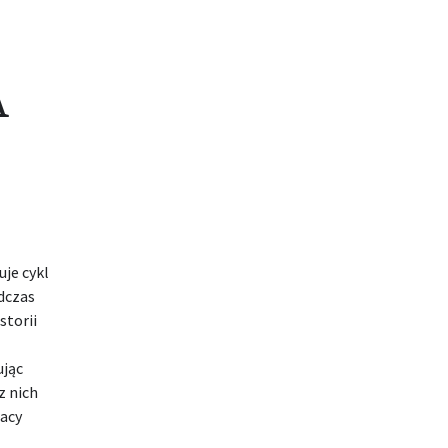
A
uje cykl
dczas
storii
ując
z nich
racy