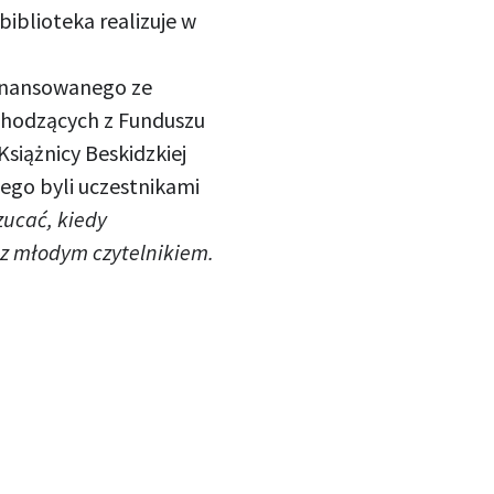
 biblioteka realizuje w
finansowanego ze
chodzących z Funduszu
siążnicy Beskidzkiej
ego byli uczestnikami
zucać, kiedy
 z młodym czytelnikiem.