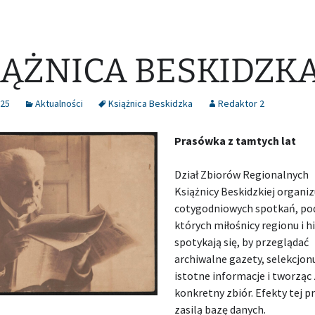
IĄŻNICA BESKIDZK
025
Aktualności
Książnica Beskidzka
Redaktor 2
Prasówka z tamtych lat
Dział Zbiorów Regionalnych
Książnicy Beskidzkiej organiz
cotygodniowych spotkań, po
których miłośnicy regionu i hi
spotykają się, by przeglądać
archiwalne gazety, selekcjon
istotne informacje i tworząc 
konkretny zbiór. Efekty tej p
zasilą bazę danych.