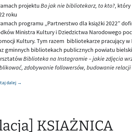
ramach projektu
Bo jak nie bibliotekarz, to kto?
, który
22 roku
ramach programu „Partnerstwo dla książki 2022” do
odków Ministra Kultury i Dziedzictwa Narodowego po
omocji Kultury. Tym razem bibliotekarze pracujący w K
az gminnych bibliotekach publicznych powiatu bielski
rsztatów
Biblioteka na Instagramie – jakie zdjęcia wr
blikować, zdobywanie followersów, budowanie relacji
[Relacja] KSIAŻNICA BESKIDZKA W BIELSKU-BIAŁEJ
taj dalej
→
lacja] KSIAŻNICA