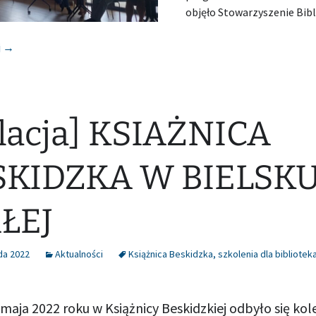
objęło Stowarzyszenie Bibl
[Relacja] KSIĄŻNICA BESKIDZKA W BIELSKU-BIAŁEJ
j
→
lacja] KSIAŻNICA
SKIDZKA W BIELSK
ŁEJ
da 2022
Aktualności
Książnica Beskidzka
,
szkolenia dla bibliotek
 maja 2022 roku w Książnicy Beskidzkiej odbyło się kol