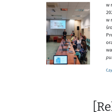
w 
20
w 
śr
Pr
or
wa
pu
Czy
[Re