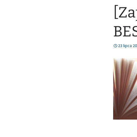
[Za
Nr 78 (lipiec/sierpień
2021)
BE
23 lipca 2