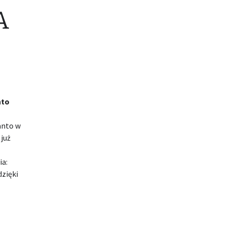
A
nto
anto w
 już
ia:
dzięki