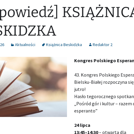
powiedź] KSIĄŻNIC
SKIDZKA
026
Aktualności
Książnica Beskidzka
Redaktor 2
Kongres Polskiego Espera
43. Kongres Polskiego Esper
Bielsku-Białej rozpoczyna się
jutro!
Hasło tegorocznego spotkan
„Pośród gór i kultur – razem 
esperanto”
24 lipca
13:45–14:30
– otwarta dla