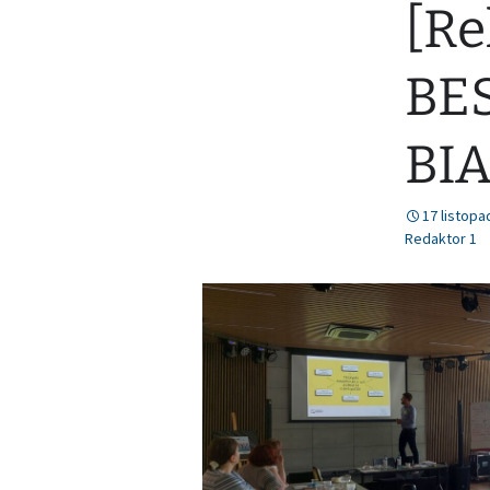
[Re
BE
BIA
17 listopa
Redaktor 1