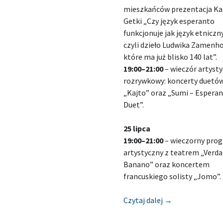
mieszkańców prezentacja Ka
Getki „Czy język esperanto
funkcjonuje jak język etniczn
czyli dzieło Ludwika Zamenho
które ma już blisko 140 lat”.
19:00–21:00
– wieczór artyst
rozrywkowy: koncerty duetó
„Kajto” oraz „Sumi – Espera
Duet”.
25 lipca
19:00–21:00
– wieczorny pro
artystyczny z teatrem „Verda
Banano” oraz koncertem
francuskiego solisty „Jomo”.
[Zapowiedź] KSI
Czytaj dalej
→