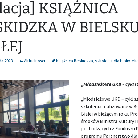
lacja] KSIĄŻNICA
SKIDZKA W BIELSK
ŁEJ
da 2023
Aktualności
Książnica Beskidzka
,
szkolenia dla bibliotek
„Młodzieżowe UKD – cykl sz
„Młodzieżowe UKD – cykl sz
szkolenia realizowane w Ks
Białej w bieżącym roku. Pr
środków Ministra Kultury 
pochodzących z Funduszu 
programu Partnerstwo dla 