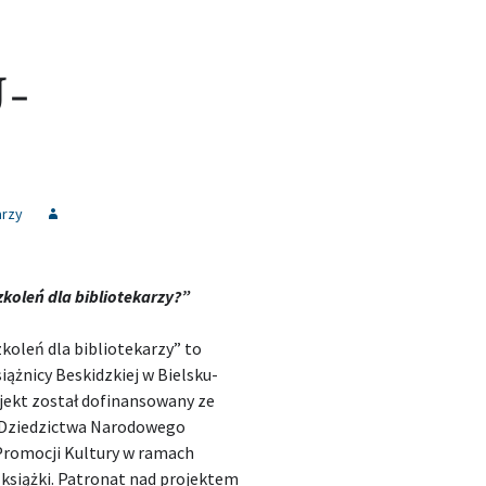
U-
arzy
koleń dla bibliotekarzy?”
koleń dla bibliotekarzy” to
iążnicy Beskidzkiej w Bielsku-
ojekt został dofinansowany ze
i Dziedzictwa Narodowego
Promocji Kultury w ramach
książki. Patronat nad projektem