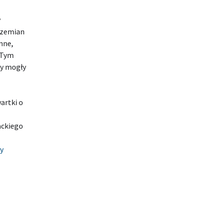
y
przemian
nne,
 Tym
by mogły
artki o
wackiego
cy