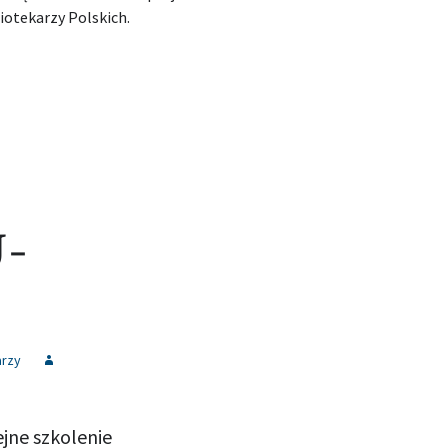
iotekarzy Polskich.
U-
arzy
ejne szkolenie