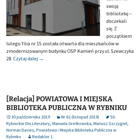
swoją
bibliotekę –
doczekali
się. Z
początkiem
lutego filia nr 15 została otwarta dla mieszkańców w
zmodernizowanym budynku OSP Kamień przy ul. Szewczyka
[Relacja] POWIATOWA I MIEJSKA BIBLIOTEKA 
28.
Czytaj dalej
→
[Relacja] POWIATOWA I MIEJSKA
BIBLIOTEKA PUBLICZNA W RYBNIKU
30 października 2019
Nr 62 (listopad 2019)
50.
Rybnickie Dni Literatury
,
Manuela Gretkowska
,
Mariusz Szczygieł
,
Norman Davies
,
Powiatowa i Miejska Biblioteka Publiczna w
Rybniku
Redaktor 1