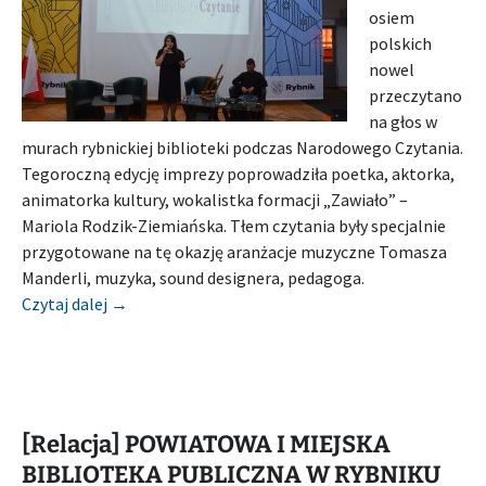
osiem
polskich
nowel
przeczytano
na głos w
murach rybnickiej biblioteki podczas Narodowego Czytania.
Tegoroczną edycję imprezy poprowadziła poetka, aktorka,
animatorka kultury, wokalistka formacji „Zawiało” –
Mariola Rodzik-Ziemiańska. Tłem czytania były specjalnie
przygotowane na tę okazję aranżacje muzyczne Tomasza
Manderli, muzyka, sound designera, pedagoga.
[Relacja] POWIATOWA I MIEJSKA BIBLIOTEKA PU
Czytaj dalej
→
[Relacja] POWIATOWA I MIEJSKA
BIBLIOTEKA PUBLICZNA W RYBNIKU