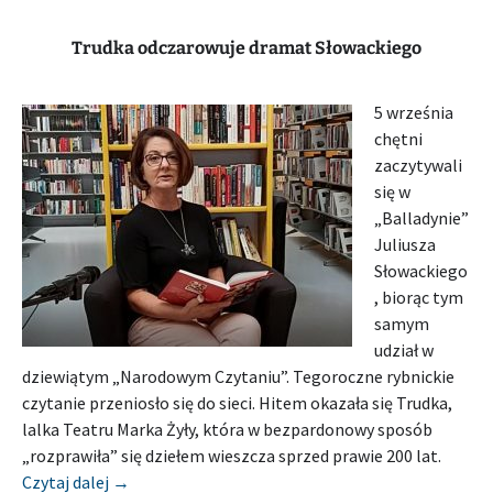
Trudka odczarowuje dramat Słowackiego
5 września
chętni
zaczytywali
się w
„Balladynie”
Juliusza
Słowackiego
, biorąc tym
samym
udział w
dziewiątym „Narodowym Czytaniu”. Tegoroczne rybnickie
czytanie przeniosło się do sieci. Hitem okazała się Trudka,
lalka Teatru Marka Żyły, która w bezpardonowy sposób
„rozprawiła” się dziełem wieszcza sprzed prawie 200 lat.
[Relacja] POWIATOWA I MIEJSKA BIBLIOTEKA PU
Czytaj dalej
→