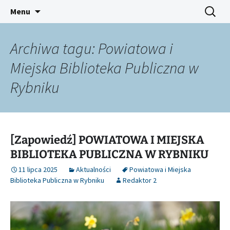
Platforma inicjatyw bibliotecznych
Przejdź
Szukaj:
Śląski Pegaz
Menu
do
treści
Archiwa tagu: Powiatowa i
Miejska Biblioteka Publiczna w
Rybniku
[Zapowiedź] POWIATOWA I MIEJSKA
BIBLIOTEKA PUBLICZNA W RYBNIKU
11 lipca 2025
Aktualności
Powiatowa i Miejska
Biblioteka Publiczna w Rybniku
Redaktor 2