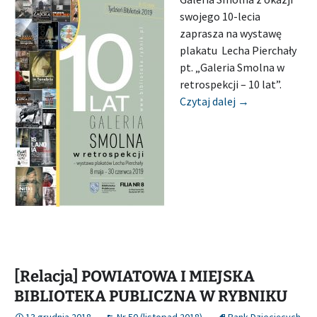
swojego 10-lecia
zaprasza na wystawę
plakatu Lecha Pierchały
pt. „Galeria Smolna w
retrospekcji – 10 lat”.
[Wystawa] POW
Czytaj dalej
→
[Relacja] POWIATOWA I MIEJSKA
BIBLIOTEKA PUBLICZNA W RYBNIKU
13 grudnia 2018
Nr 50 (listopad 2018)
Bank Dziecięcych