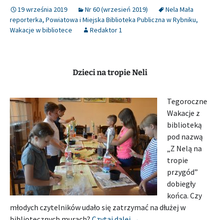
19 września 2019
Nr 60 (wrzesień 2019)
Nela Mała
reporterka
,
Powiatowa i Miejska Biblioteka Publiczna w Rybniku
,
Wakacje w bibliotece
Redaktor 1
Dzieci na tropie Neli
Tegoroczne
Wakacje z
biblioteką
pod nazwą
„Z Nelą na
tropie
przygód”
dobiegły
końca. Czy
młodych czytelników udało się zatrzymać na dłużej w
[Relacja] POWIATOWA I 
bibliotecznych murach?
Czytaj dalej
→