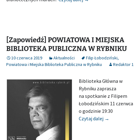
[Zapowiedź] POWIATOWA I MIEJSKA
BIBLIOTEKA PUBLICZNA W RYBNIKU
10 czerwca 2019
Aktualności
Filip Łobodziński
,
Powiatowa i Miejska Biblioteka Publiczna w Rybniku
Redaktor 1
Biblioteka Główna w
Rybniku zaprasza
na spotkanie z Filipem
Łobodzińskim 11 czerwca
o godzinie 19:30
[Zapowiedź] PO
Czytaj dalej
→