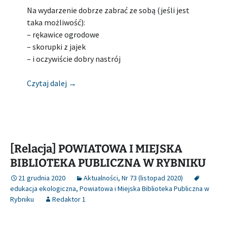
Na wydarzenie dobrze zabrać ze sobą (jeśli jest
taka możliwość):
– rękawice ogrodowe
– skorupki z jajek
– i oczywiście dobry nastrój
[Zapowiedź] POWIATOWA I MIEJSKA BIBLIO
Czytaj dalej
→
[Relacja] POWIATOWA I MIEJSKA
BIBLIOTEKA PUBLICZNA W RYBNIKU
21 grudnia 2020
Aktualności
,
Nr 73 (listopad 2020)
edukacja ekologiczna
,
Powiatowa i Miejska Biblioteka Publiczna w
Rybniku
Redaktor 1