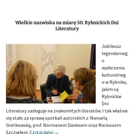
Wielkie nazwiska na miarę 50. Rybnickich Dni
Literatury
Jubileusz
legendarneg
o
wydarzenia
kulturalneg
o w Rybniku,
jakim są
Rybnickie
Dni
Literatury zasługuje na znakomitych literatów. I tak właśnie
się stało za sprawą spotkań autorskich z: Manuelą
Gretkowską, prof. Normanem Daviesem oraz Mariuszem
[Relacja] POWIATOWA I MIEJSKA BIB
Szczygłem.
Czytaj dalej
→