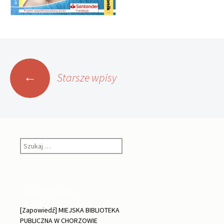
Nawigacja
←
Starsze wpisy
po
wpisach
Szukaj:
Ostatnie wpisy
[Zapowiedź] MIEJSKA BIBLIOTEKA
PUBLICZNA W CHORZOWIE