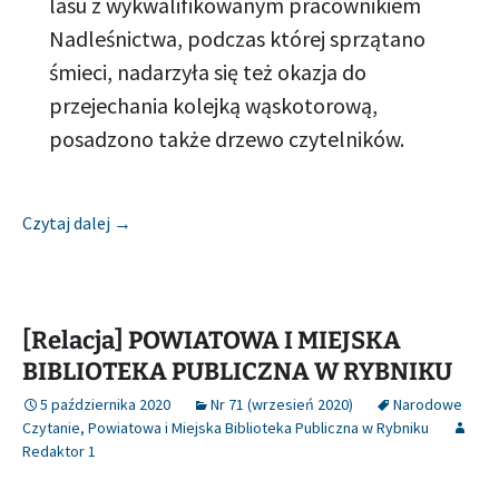
lasu z wykwalifikowanym pracownikiem
Nadleśnictwa, podczas której sprzątano
śmieci, nadarzyła się też okazja do
przejechania kolejką wąskotorową,
posadzono także drzewo czytelników.
[Relacja] POWIATOWA I MIEJSKA BIBLIOTEKA PU
Czytaj dalej
→
[Relacja] POWIATOWA I MIEJSKA
BIBLIOTEKA PUBLICZNA W RYBNIKU
5 października 2020
Nr 71 (wrzesień 2020)
Narodowe
Czytanie
,
Powiatowa i Miejska Biblioteka Publiczna w Rybniku
Redaktor 1