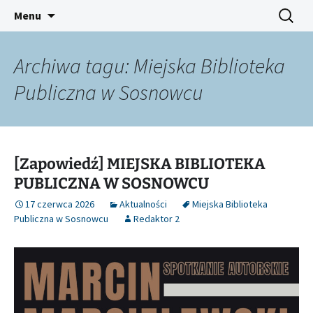
Platforma inicjatyw bibliotecznych
Przejdź
Szukaj:
Śląski Pegaz
Menu
do
treści
Archiwa tagu: Miejska Biblioteka
Publiczna w Sosnowcu
[Zapowiedź] MIEJSKA BIBLIOTEKA
PUBLICZNA W SOSNOWCU
17 czerwca 2026
Aktualności
Miejska Biblioteka
Publiczna w Sosnowcu
Redaktor 2