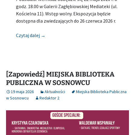
godz. 18.00 w Galerii Zagłębiowskiej Mediateki (ul.
Kościelna 11). Wstęp wolny. Ekspozycja będzie
dostępna dla zwiedzających do 26 czerwca 2026 r.
[Zapowiedź] MIEJSKA BIBLIOTEKA PUBLIC
Czytaj dalej
→
[Zapowiedź] MIEJSKA BIBLIOTEKA
PUBLICZNA W SOSNOWCU
19 maja 2026
Aktualności
Miejska Biblioteka Publiczna
w Sosnowcu
Redaktor 2