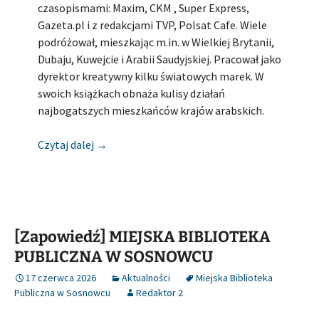
czasopismami: Maxim, CKM , Super Express,
Gazeta.pl i z redakcjami TVP, Polsat Cafe. Wiele
podróżował, mieszkając m.in. w Wielkiej Brytanii,
Dubaju, Kuwejcie i Arabii Saudyjskiej. Pracował jako
dyrektor kreatywny kilku światowych marek. W
swoich książkach obnaża kulisy działań
najbogatszych mieszkańców krajów arabskich.
[Zapowiedź] MIEJSKA BIBLIOTEKA PUBLIC
Czytaj dalej
→
[Zapowiedź] MIEJSKA BIBLIOTEKA
PUBLICZNA W SOSNOWCU
17 czerwca 2026
Aktualności
Miejska Biblioteka
Publiczna w Sosnowcu
Redaktor 2