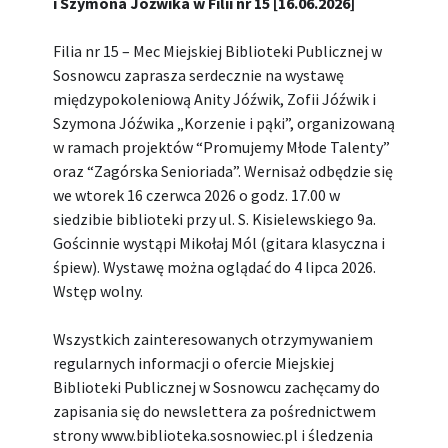
i Szymona Jóźwika w Filii nr 15 [16.06.2026]
Filia nr 15 – Mec Miejskiej Biblioteki Publicznej w
Sosnowcu zaprasza serdecznie na wystawę
międzypokoleniową Anity Jóźwik, Zofii Jóźwik i
Szymona Jóźwika „Korzenie i pąki”, organizowaną
w ramach projektów “Promujemy Młode Talenty”
oraz “Zagórska Senioriada”. Wernisaż odbędzie się
we wtorek 16 czerwca 2026 o godz. 17.00 w
siedzibie biblioteki przy ul. S. Kisielewskiego 9a.
Gościnnie wystąpi Mikołaj Mól (gitara klasyczna i
śpiew). Wystawę można oglądać do 4 lipca 2026.
Wstęp wolny.
Wszystkich zainteresowanych otrzymywaniem
regularnych informacji o ofercie Miejskiej
Biblioteki Publicznej w Sosnowcu zachęcamy do
zapisania się do newslettera za pośrednictwem
strony www.biblioteka.sosnowiec.pl i śledzenia