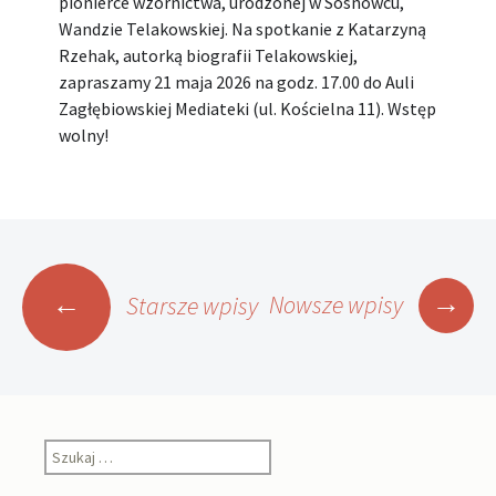
pionierce wzornictwa, urodzonej w Sosnowcu,
Wandzie Telakowskiej. Na spotkanie z Katarzyną
Rzehak, autorką biografii Telakowskiej,
zapraszamy 21 maja 2026 na godz. 17.00 do Auli
Zagłębiowskiej Mediateki (ul. Kościelna 11). Wstęp
wolny!
Nawigacja
→
←
Nowsze wpisy
Starsze wpisy
po
wpisach
Szukaj: