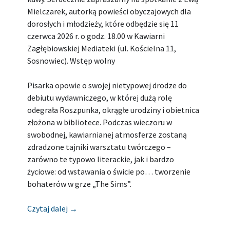
Mielczarek, autorką powieści obyczajowych dla
dorosłych i młodzieży, które odbędzie się 11
czerwca 2026 r. o godz. 18.00 w Kawiarni
Zagłębiowskiej Mediateki (ul. Kościelna 11,
Sosnowiec). Wstęp wolny
Pisarka opowie o swojej nietypowej drodze do
debiutu wydawniczego, w której dużą rolę
odegrała Roszpunka, okrągłe urodziny i obietnica
złożona w bibliotece. Podczas wieczoru w
swobodnej, kawiarnianej atmosferze zostaną
zdradzone tajniki warsztatu twórczego –
zarówno te typowo literackie, jak i bardzo
życiowe: od wstawania o świcie po… tworzenie
bohaterów w grze „The Sims”.
[Zapowiedź] MIEJSKA BIBLIOTEKA PUBLIC
Czytaj dalej
→